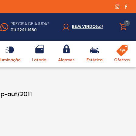
0
PRECISA DE AJUDA?
BEM VINDO(a)!
(11) 2241-1480
Iluminação
Lataria
Alarmes
Estética
Ofertas
p-aut/2011