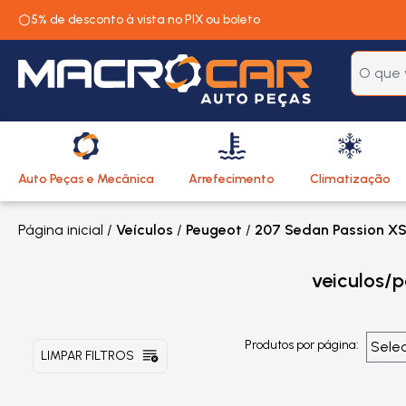
5% de desconto à vista no PIX ou boleto
Auto Peças e Mecânica
Arrefecimento
Climatização
Página inicial
/
Veículos
/
Peugeot
/
207 Sedan Passion XS 
veiculos/
Produtos por página:
LIMPAR FILTROS