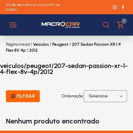
5% de desconto à vista no PIX ou
boleto
0
Página inicial
/
Veículos
/
Peugeot
/
207 Sedan Passion XR 1.4
Flex 8V 4p
/
2012
veiculos/peugeot/207-sedan-passion-xr-1-
4-flex-8v-4p/2012
FILTRAR
Ordenação:
Nenhum produto encontrado