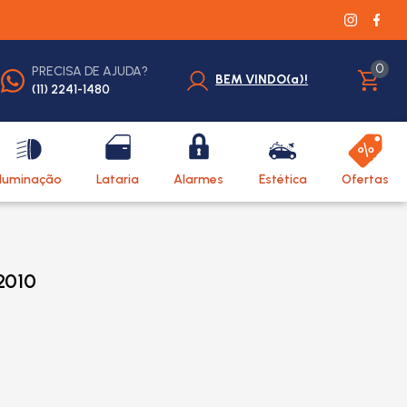
0
PRECISA DE AJUDA?
BEM VINDO(a)!
(11) 2241-1480
Iluminação
Lataria
Alarmes
Estética
Ofertas
2010