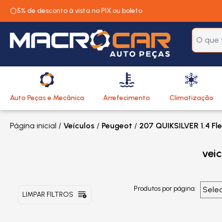
5% de desconto à vista no PIX ou boleto
Auto Peças e Mecânica
Arrefecimento
Climatização
Página inicial
/
Veículos
/
Peugeot
/
207 QUIKSILVER 1.4 Fl
vei
Produtos por página:
LIMPAR FILTROS