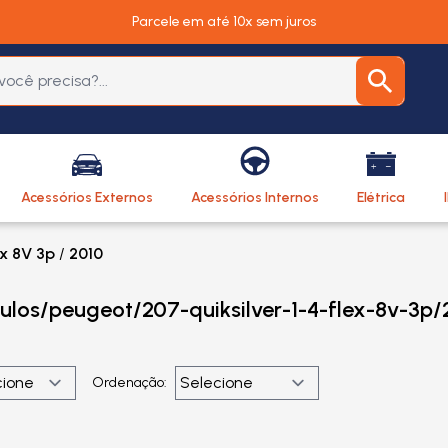
Parcele em até 10x sem juros
Acessórios Externos
Acessórios Internos
Elétrica
ex 8V 3p
/
2010
culos/peugeot/207-quiksilver-1-4-flex-8v-3p/
Ordenação: