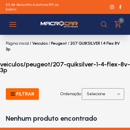
5% de desconto à vista no PIX ou
boleto
0
Página inicial
/
Veículos
/
Peugeot
/
207 QUIKSILVER 1.4 Flex 8V
3p
veiculos/peugeot/207-quiksilver-1-4-flex-8v-
3p
FILTRAR
Ordenação:
Nenhum produto encontrado