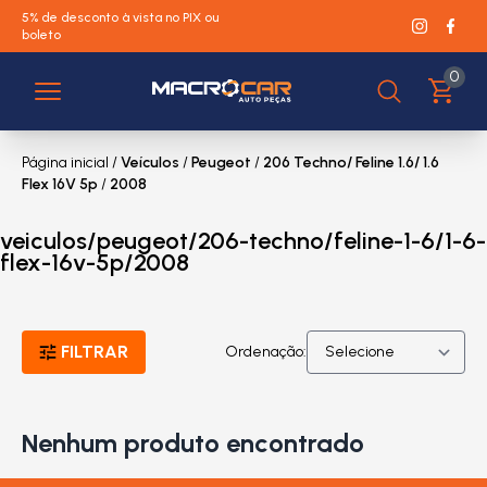
5% de desconto à vista no PIX ou
boleto
0
Página inicial
/
Veículos
/
Peugeot
/
206 Techno/ Feline 1.6/ 1.6
Flex 16V 5p
/
2008
veiculos/peugeot/206-techno/feline-1-6/1-6-
flex-16v-5p/2008
FILTRAR
Ordenação:
Nenhum produto encontrado