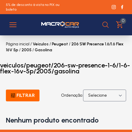
5% de desconto à vista no PIX ou
boleto
0
Página inicial
/
Veículos
/
Peugeot
/
206 SW Presence 1.6/1.6 Flex
16V 5p
/
2005
/
Gasolina
veiculos/peugeot/206-sw-presence-1-6/1-6-
flex-16v-5p/2005/gasolina
FILTRAR
Ordenação:
Nenhum produto encontrado