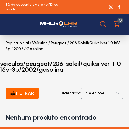
5% de desconto à vista no PIX ou
boleto
0
Página inicial
/
Veículos
/
Peugeot
/
206 Soleil/Quiksilver 1.0 16V
3p
/
2002
/
Gasolina
veiculos/peugeot/206-soleil/quiksilver-1-0-
16v-3p/2002/gasolina
FILTRAR
Ordenação:
Nenhum produto encontrado