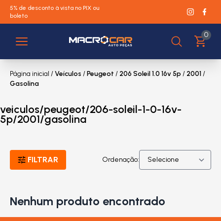
5% de desconto à vista no PIX ou
boleto
0
Página inicial
/
Veículos
/
Peugeot
/
206 Soleil 1.0 16v 5p
/
2001
/
Gasolina
veiculos/peugeot/206-soleil-1-0-16v-
5p/2001/gasolina
FILTRAR
Ordenação:
Nenhum produto encontrado