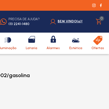
0
PRECISA DE AJUDA?
BEM VINDO(a)!
(11) 2241-1480
Iluminação
Lataria
Alarmes
Estética
Ofertas
002/gasolina