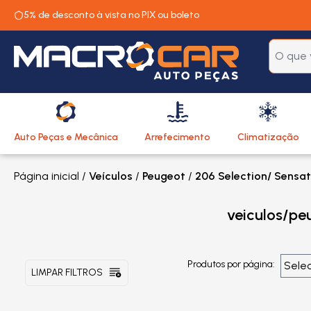
5% de desconto à vista no PIX ou boleto
Auto Peças e Mecânica
Arrefecimento
Climatização
Página inicial
/
Veículos
/
Peugeot
/
206 Selection/ Sensati
veiculos/pe
Produtos por página:
LIMPAR FILTROS