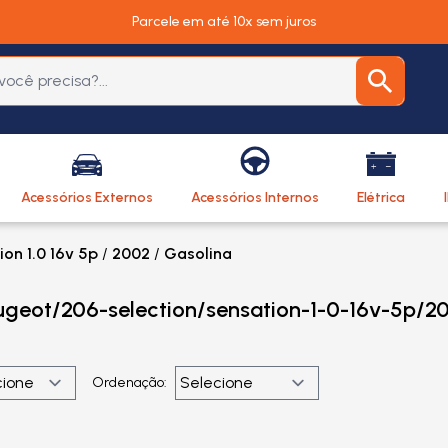
Parcele em até 10x sem juros
Acessórios Externos
Acessórios Internos
Elétrica
on 1.0 16v 5p
/
2002
/
Gasolina
ugeot/206-selection/sensation-1-0-16v-5p/2
Ordenação: