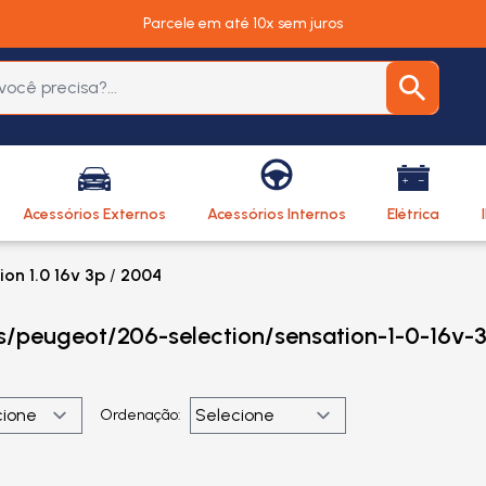
Parcele em até 10x sem juros
Acessórios Externos
Acessórios Internos
Elétrica
on 1.0 16v 3p
/
2004
os/peugeot/206-selection/sensation-1-0-16v-
Ordenação: