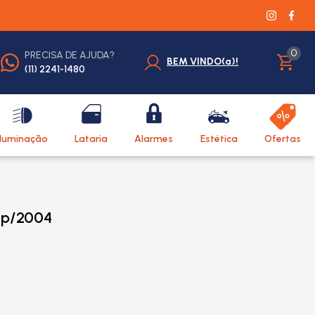
0
PRECISA DE AJUDA?
BEM VINDO(a)!
(11) 2241-1480
Iluminação
Lataria
Alarmes
Estética
Ofertas
3p/2004