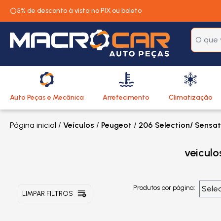
5% de desconto à vista no PIX ou boleto
Auto Peças e Mecânica
Arrefecimento
Climatização
Página inicial
/
Veículos
/
Peugeot
/
206 Selection/ Sensati
veicul
Produtos por página:
LIMPAR FILTROS