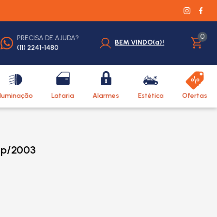
0
PRECISA DE AJUDA?
BEM VINDO(a)!
(11) 2241-1480
Iluminação
Lataria
Alarmes
Estética
Ofertas
3p/2003