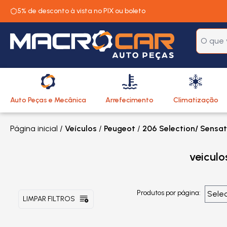
5% de desconto à vista no PIX ou boleto
Auto Peças e Mecânica
Arrefecimento
Climatização
Página inicial
/
Veículos
/
Peugeot
/
206 Selection/ Sensati
veicul
Produtos por página:
LIMPAR FILTROS