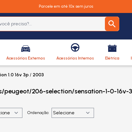
Parcele em até 10x sem juros
Acessórios Externos
Acessórios Internos
Elétrica
on 1.0 16v 3p
/
2003
os/peugeot/206-selection/sensation-1-0-16v-
Ordenação: