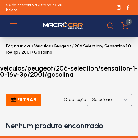
5% de desconto à vista no PIX ou
boleto
0
Página inicial
/
Veículos
/
Peugeot
/
206 Selection/ Sensation 1.0
16v 3p
/
2001
/
Gasolina
veiculos/peugeot/206-selection/sensation-1-
0-16v-3p/2001/gasolina
FILTRAR
Ordenação:
Nenhum produto encontrado