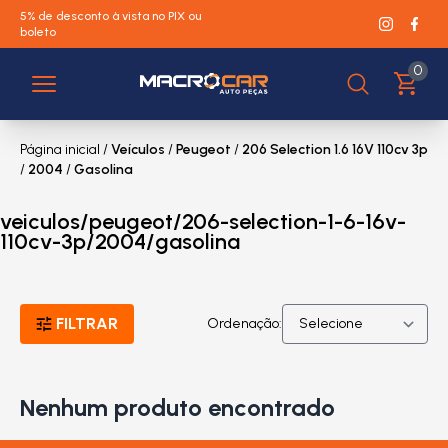
5% de desconto à vista no PIX ou
boleto
0
Página inicial
/
Veículos
/
Peugeot
/
206 Selection 1.6 16V 110cv 3p
/
2004
/
Gasolina
veiculos/peugeot/206-selection-1-6-16v-
110cv-3p/2004/gasolina
FILTRAR
Ordenação:
Nenhum produto encontrado