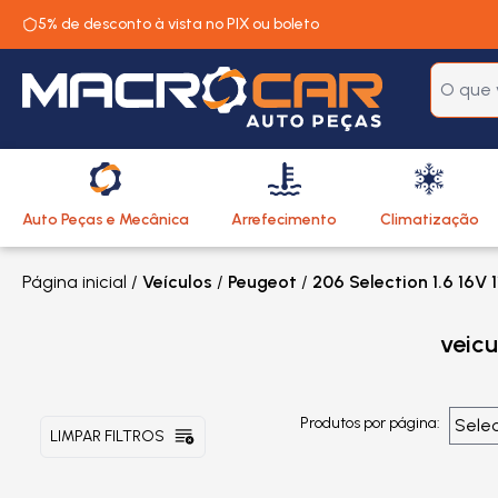
5% de desconto à vista no PIX ou boleto
Auto Peças e Mecânica
Arrefecimento
Climatização
Página inicial
/
Veículos
/
Peugeot
/
206 Selection 1.6 16V 
veic
Produtos por página:
LIMPAR FILTROS