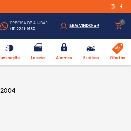
0
PRECISA DE AJUDA?
BEM VINDO(a)!
(11) 2241-1480
Iluminação
Lataria
Alarmes
Estética
Ofertas
/2004