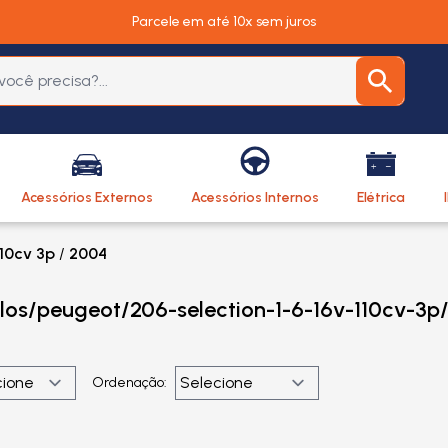
Parcele em até 10x sem juros
Acessórios Externos
Acessórios Internos
Elétrica
110cv 3p
/
2004
ulos/peugeot/206-selection-1-6-16v-110cv-3p
Ordenação: