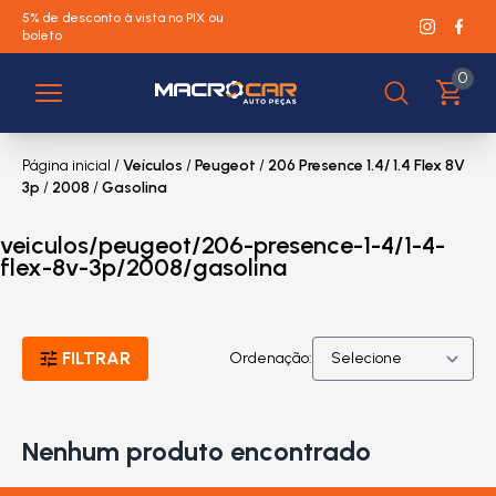
5% de desconto à vista no PIX ou
boleto
0
Página inicial
/
Veículos
/
Peugeot
/
206 Presence 1.4/ 1.4 Flex 8V
3p
/
2008
/
Gasolina
veiculos/peugeot/206-presence-1-4/1-4-
flex-8v-3p/2008/gasolina
FILTRAR
Ordenação:
Nenhum produto encontrado