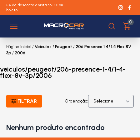
5% de desconto à vista no PIX ou
boleto
0
Página inicial
/
Veículos
/
Peugeot
/
206 Presence 1.4/ 1.4 Flex 8V
3p
/
2006
veiculos/peugeot/206-presence-1-4/1-4-
flex-8v-3p/2006
FILTRAR
Ordenação:
Nenhum produto encontrado