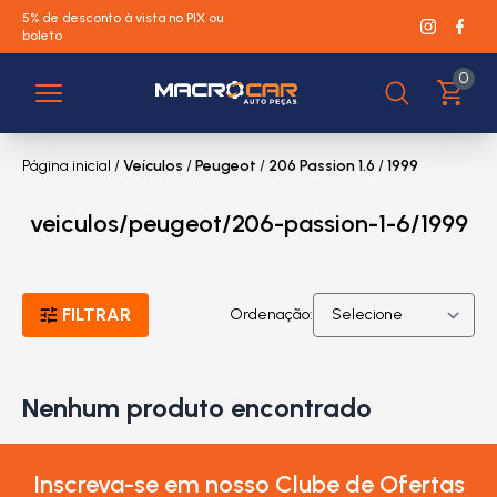
5% de desconto à vista no PIX ou
boleto
0
Página inicial
/
Veículos
/
Peugeot
/
206 Passion 1.6
/
1999
veiculos/peugeot/206-passion-1-6/1999
FILTRAR
Ordenação:
Nenhum produto encontrado
Inscreva-se em nosso Clube de Ofertas