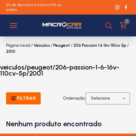
5% de desconto à vista no PIX ou
boleto
0
Página inicial
/
Veículos
/
Peugeot
/
206 Passion 1.6 16v 110cv 5p
/
2001
veiculos/peugeot/206-passion-1-6-16v-
110cv-5p/2001
FILTRAR
Ordenação:
Nenhum produto encontrado