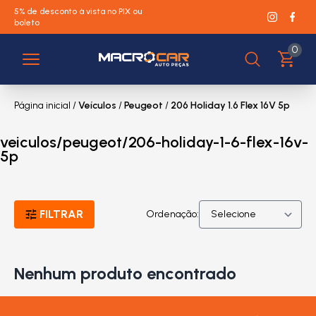
5% de desconto à vista no PIX ou
boleto
0
Página inicial
/
Veículos
/
Peugeot
/
206 Holiday 1.6 Flex 16V 5p
veiculos/peugeot/206-holiday-1-6-flex-16v-
5p
FILTRAR
Ordenação:
Nenhum produto encontrado