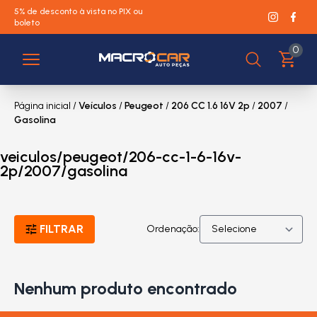
5% de desconto à vista no PIX ou
boleto
0
Página inicial
/
Veículos
/
Peugeot
/
206 CC 1.6 16V 2p
/
2007
/
Gasolina
veiculos/peugeot/206-cc-1-6-16v-
2p/2007/gasolina
FILTRAR
Ordenação:
Nenhum produto encontrado