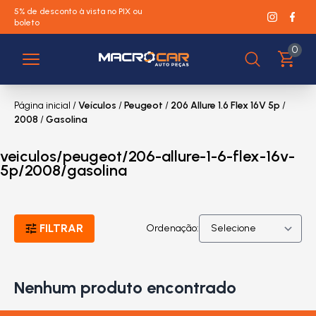
5% de desconto à vista no PIX ou
boleto
0
Página inicial
/
Veículos
/
Peugeot
/
206 Allure 1.6 Flex 16V 5p
/
2008
/
Gasolina
veiculos/peugeot/206-allure-1-6-flex-16v-
5p/2008/gasolina
FILTRAR
Ordenação:
Nenhum produto encontrado