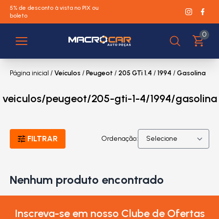
5% de desconto à vista no PIX ou
boleto
0
Página inicial
/
Veículos
/
Peugeot
/
205 GTi 1.4
/
1994
/
Gasolina
veiculos/peugeot/205-gti-1-4/1994/gasolina
FILTRAR
Ordenação:
Nenhum produto encontrado
Inscreva-se em nosso Clube de Ofertas