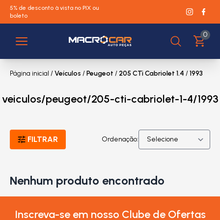
5% de desconto à vista no PIX ou
boleto
0
Página inicial
/
Veículos
/
Peugeot
/
205 CTi Cabriolet 1.4
/
1993
veiculos/peugeot/205-cti-cabriolet-1-4/1993
FILTRAR
Ordenação:
Nenhum produto encontrado
Inscreva-se em nosso Clube de Ofertas