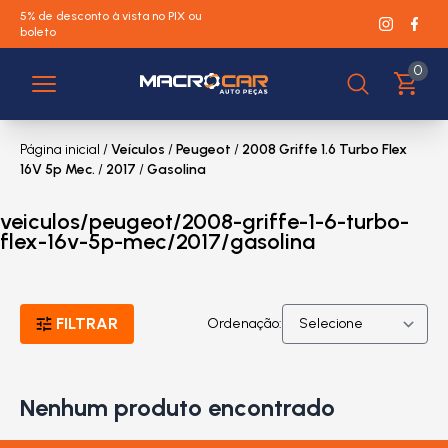
5% de desconto à vista no PIX ou
boleto
0
Página inicial
/
Veículos
/
Peugeot
/
2008 Griffe 1.6 Turbo Flex
16V 5p Mec.
/
2017
/
Gasolina
veiculos/peugeot/2008-griffe-1-6-turbo-
flex-16v-5p-mec/2017/gasolina
FILTRAR
Ordenação:
Nenhum produto encontrado