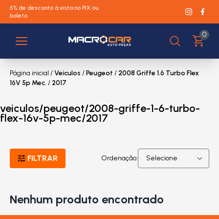
5% de desconto à vista no PIX ou
boleto
0
Página inicial
/
Veículos
/
Peugeot
/
2008 Griffe 1.6 Turbo Flex
16V 5p Mec.
/
2017
veiculos/peugeot/2008-griffe-1-6-turbo-
flex-16v-5p-mec/2017
FILTRAR
Ordenação:
Nenhum produto encontrado