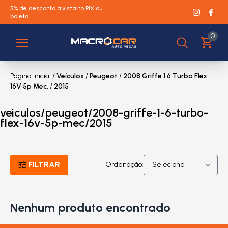
5% de desconto à vista no PIX ou
boleto
0
Página inicial
/
Veículos
/
Peugeot
/
2008 Griffe 1.6 Turbo Flex
16V 5p Mec.
/
2015
veiculos/peugeot/2008-griffe-1-6-turbo-
flex-16v-5p-mec/2015
FILTRAR
Ordenação:
Nenhum produto encontrado