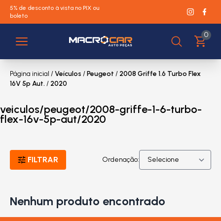
5% de desconto à vista no PIX ou
boleto
0
Página inicial
/
Veículos
/
Peugeot
/
2008 Griffe 1.6 Turbo Flex
16V 5p Aut.
/
2020
veiculos/peugeot/2008-griffe-1-6-turbo-
flex-16v-5p-aut/2020
FILTRAR
Ordenação:
Nenhum produto encontrado