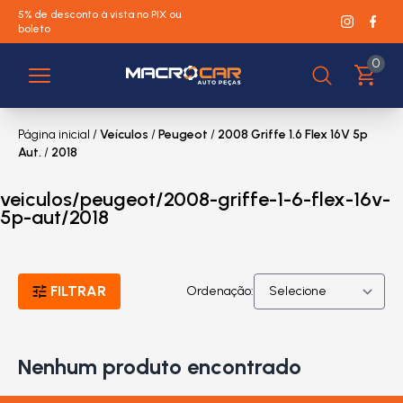
5% de desconto à vista no PIX ou
boleto
0
Página inicial
/
Veículos
/
Peugeot
/
2008 Griffe 1.6 Flex 16V 5p
Aut.
/
2018
veiculos/peugeot/2008-griffe-1-6-flex-16v-
5p-aut/2018
FILTRAR
Ordenação:
Nenhum produto encontrado