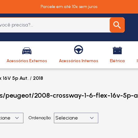
Parcele em até 10x sem juros
Acessórios Externos
Acessórios Internos
Elétrica
x 16V 5p Aut.
/
2018
os/peugeot/2008-crossway-1-6-flex-16v-5p-a
Ordenação: