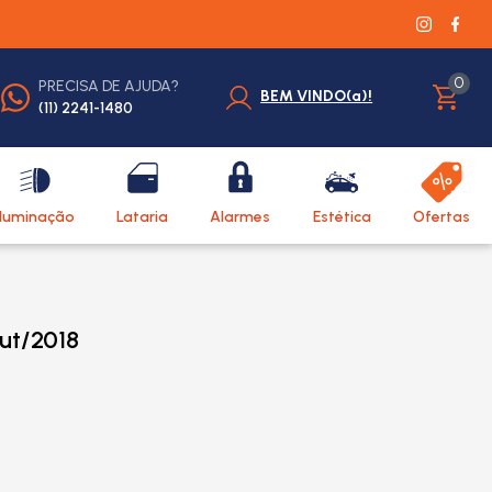
0
PRECISA DE AJUDA?
BEM VINDO(a)!
(11) 2241-1480
Iluminação
Lataria
Alarmes
Estética
Ofertas
ut/2018