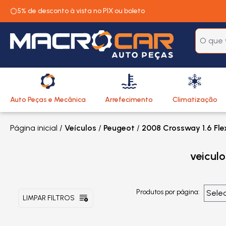
5% de desconto à vista no PIX ou boleto
Auto Peças e Mecânica
Arrefecimento
Climatização
Página inicial
/
Veículos
/
Peugeot
/
2008 Crossway 1.6 Fle
veicul
Produtos por página:
LIMPAR FILTROS