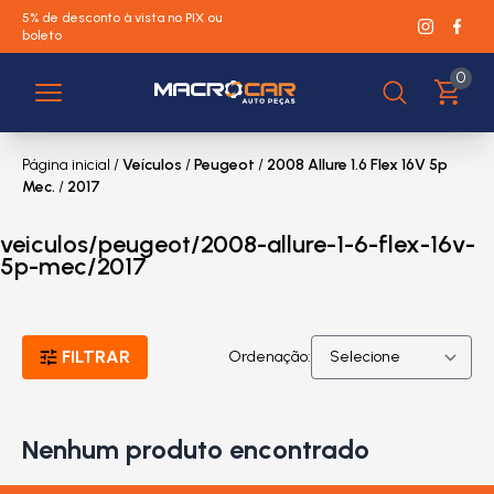
5% de desconto à vista no PIX ou
boleto
0
Página inicial
/
Veículos
/
Peugeot
/
2008 Allure 1.6 Flex 16V 5p
Mec.
/
2017
veiculos/peugeot/2008-allure-1-6-flex-16v-
5p-mec/2017
FILTRAR
Ordenação:
Nenhum produto encontrado