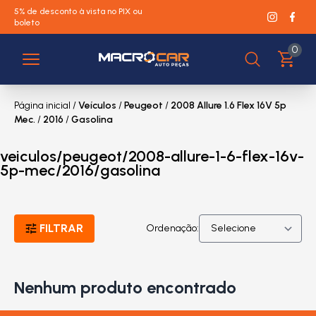
5% de desconto à vista no PIX ou
boleto
0
Página inicial
/
Veículos
/
Peugeot
/
2008 Allure 1.6 Flex 16V 5p
Mec.
/
2016
/
Gasolina
veiculos/peugeot/2008-allure-1-6-flex-16v-
5p-mec/2016/gasolina
FILTRAR
Ordenação:
Nenhum produto encontrado