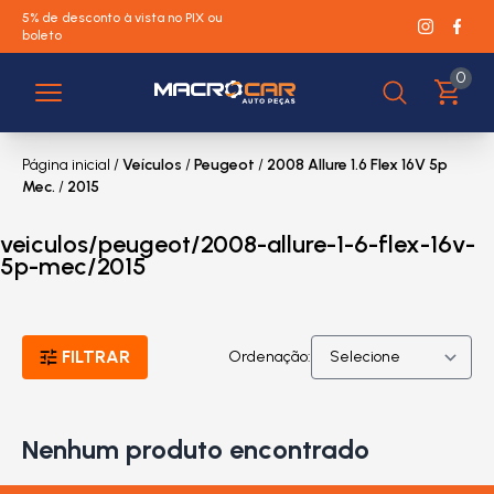
5% de desconto à vista no PIX ou
boleto
0
Página inicial
/
Veículos
/
Peugeot
/
2008 Allure 1.6 Flex 16V 5p
Mec.
/
2015
veiculos/peugeot/2008-allure-1-6-flex-16v-
5p-mec/2015
FILTRAR
Ordenação:
Nenhum produto encontrado