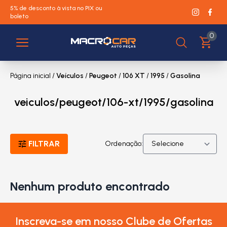
5% de desconto à vista no PIX ou
boleto
0
Página inicial
/
Veículos
/
Peugeot
/
106 XT
/
1995
/
Gasolina
veiculos/peugeot/106-xt/1995/gasolina
FILTRAR
Ordenação:
Nenhum produto encontrado
Inscreva-se em nosso Clube de Ofertas