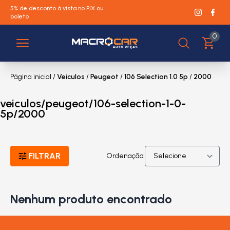
5% de desconto à vista no PIX ou
boleto
0
Página inicial
/
Veículos
/
Peugeot
/
106 Selection 1.0 5p
/
2000
veiculos/peugeot/106-selection-1-0-
5p/2000
FILTRAR
Ordenação:
Nenhum produto encontrado