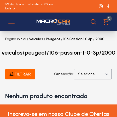
5% de desconto à vista no PIX ou
boleto
0
Página inicial
/
Veículos
/
Peugeot
/
106 Passion 1.0 3p
/
2000
veiculos/peugeot/106-passion-1-0-3p/2000
FILTRAR
Ordenação:
Nenhum produto encontrado
Inscreva-se em nosso Clube de Ofertas