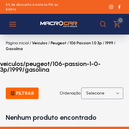
5% de desconto à vista no PIX ou
boleto
0
Página inicial
/
Veículos
/
Peugeot
/
106 Passion 1.0 3p
/
1999
/
Gasolina
veiculos/peugeot/106-passion-1-0-
3p/1999/gasolina
FILTRAR
Ordenação:
Nenhum produto encontrado