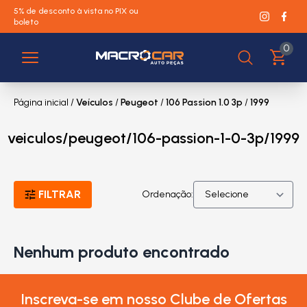
5% de desconto à vista no PIX ou
boleto
0
Página inicial
/
Veículos
/
Peugeot
/
106 Passion 1.0 3p
/
1999
veiculos/peugeot/106-passion-1-0-3p/1999
FILTRAR
Ordenação:
Nenhum produto encontrado
Inscreva-se em nosso Clube de Ofertas