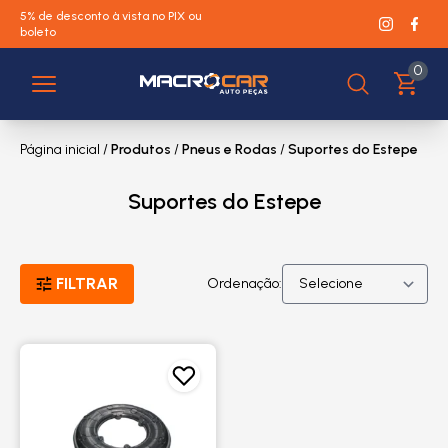
5% de desconto à vista no PIX ou
boleto
0
Página inicial
/
Produtos
/
Pneus e Rodas
/
Suportes do Estepe
Suportes do Estepe
FILTRAR
Ordenação: