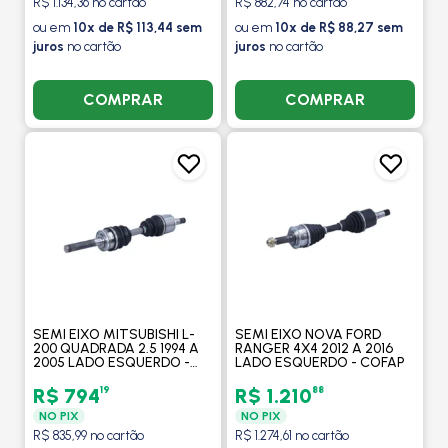
R$ 1.134,36 no cartão
R$ 882,74 no cartão
ou em
10x de R$ 113,44 sem
ou em
10x de R$ 88,27 sem
juros
no cartão
juros
no cartão
COMPRAR
COMPRAR
SEMI EIXO MITSUBISHI L-
SEMI EIXO NOVA FORD
200 QUADRADA 2.5 1994 A
RANGER 4X4 2012 A 2016
2005 LADO ESQUERDO -
LADO ESQUERDO - COFAP
COFAP
19
88
R$ 794
R$ 1.210
NO PIX
NO PIX
R$ 835,99 no cartão
R$ 1.274,61 no cartão