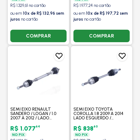
R$ 1.329,61 no cartão
R$ 1.977,24 no cartão
ou em
10x de R$ 132,96 sem
ou em
10x de R$ 197,72 sem
juros
no cartão
juros
no cartão
COMPRAR
COMPRAR
SEMI EIXO RENAULT
SEMI EIXO TOYOTA
SANDERO / LOGAN / 1.0
COROLLA 1.8 2009 A 2014
2007 A 2012 / LADO
LADO ESQUERDO /
ESQUERDO / MANUAL -
AUTOMATICO - COFAP
COFAP
64
60
R$ 1.077
R$ 838
NO PIX
NO PIX