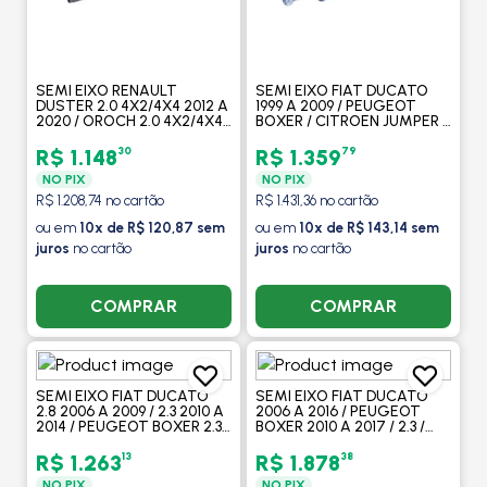
SEMI EIXO RENAULT
SEMI EIXO FIAT DUCATO
DUSTER 2.0 4X2/4X4 2012 A
1999 A 2009 / PEUGEOT
2020 / OROCH 2.0 4X2/4X4
BOXER / CITROEN JUMPER /
2016 A 2020 / LADO DIREITO
2000 A 2009 / 2.8 / LADO
/ AUTOMATICO - COFAP
ESQUERDO / COM ABS -
30
79
R$ 1.148
R$ 1.359
COFAP
NO PIX
NO PIX
R$ 1.208,74 no cartão
R$ 1.431,36 no cartão
ou em
10x de R$ 120,87 sem
ou em
10x de R$ 143,14 sem
juros
no cartão
juros
no cartão
COMPRAR
COMPRAR
SEMI EIXO FIAT DUCATO
SEMI EIXO FIAT DUCATO
2.8 2006 A 2009 / 2.3 2010 A
2006 A 2016 / PEUGEOT
2014 / PEUGEOT BOXER 2.3
BOXER 2010 A 2017 / 2.3 /
2010 A 2014 / LADO
LADO DIREITO / COM ABS /
ESQUERDO / SEM ABS -
ARO 16 - COFAP
13
38
R$ 1.263
R$ 1.878
COFAP
NO PIX
NO PIX