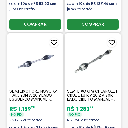
ou em
10x de R$ 83,60 sem
ou em
10x de R$ 127,46 sem
juros
no cartão
juros
no cartão
COMPRAR
COMPRAR
SEMI EIXO FORD NOVO KA
SEMI EIXO GM CHEVROLET
1.0/1.5 2014 A 2019 LADO
CRUZE 1.8 16V 2012 A 2016
ESQUERDO MANUAL -
LADO DIREITO MANUAL -
COFAP
COFAP
98
79
R$ 1.189
R$ 1.283
NO PIX
NO PIX
R$ 1.252,61 no cartão
R$ 1.351,36 no cartão
ou em
10x de R$ 125,26 sem
ou em
10x de R$ 135,14 sem