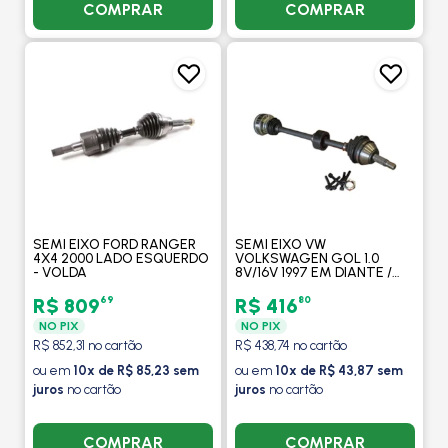
COMPRAR
COMPRAR
SEMI EIXO FORD RANGER
SEMI EIXO VW
4X4 2000 LADO ESQUERDO
VOLKSWAGEN GOL 1.0
- VOLDA
8V/16V 1997 EM DIANTE /
PARATI 1.0 16V 1997 A 2007 /
LADO DIREITO - VOLDA
69
80
R$ 809
R$ 416
NO PIX
NO PIX
R$ 852,31 no cartão
R$ 438,74 no cartão
ou em
10x de R$ 85,23 sem
ou em
10x de R$ 43,87 sem
juros
no cartão
juros
no cartão
COMPRAR
COMPRAR