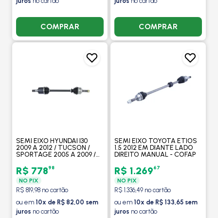
juros
no cartão
juros
no cartão
COMPRAR
COMPRAR
SEMI EIXO HYUNDAI I30
SEMI EIXO TOYOTA ETIOS
2009 A 2012 / TUCSON /
1.5 2012 EM DIANTE LADO
SPORTAGE 2005 A 2009 /
DIREITO MANUAL - COFAP
2.0 16V / LADO ESQUERDO /
MANUAL COM ABS -
98
67
R$ 778
R$ 1.269
COFAP
NO PIX
NO PIX
R$ 819,98 no cartão
R$ 1.336,49 no cartão
ou em
10x de R$ 82,00 sem
ou em
10x de R$ 133,65 sem
juros
no cartão
juros
no cartão