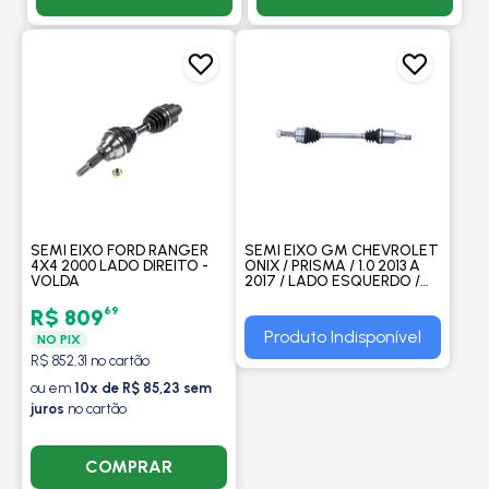
SEMI EIXO FORD RANGER
SEMI EIXO GM CHEVROLET
4X4 2000 LADO DIREITO -
ONIX / PRISMA / 1.0 2013 A
VOLDA
2017 / LADO ESQUERDO /
MANUAL - COFAP
69
R$ 809
Produto Indisponível
NO PIX
R$ 852,31 no cartão
ou em
10x de R$ 85,23 sem
juros
no cartão
COMPRAR