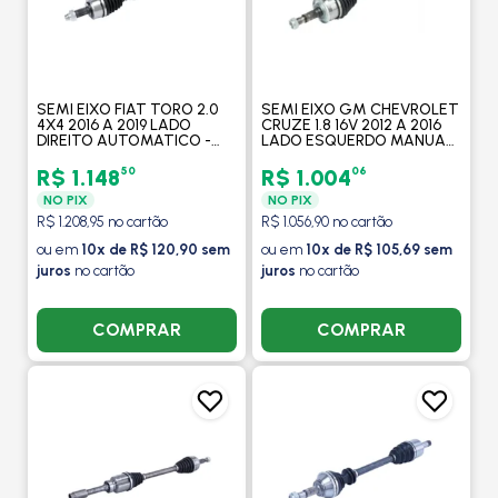
SEMI EIXO FIAT TORO 2.0
SEMI EIXO GM CHEVROLET
4X4 2016 A 2019 LADO
CRUZE 1.8 16V 2012 A 2016
DIREITO AUTOMATICO -
LADO ESQUERDO MANUAL
COFAP
- COFAP
50
06
R$ 1.148
R$ 1.004
NO PIX
NO PIX
R$ 1.208,95 no cartão
R$ 1.056,90 no cartão
ou em
10x de R$ 120,90 sem
ou em
10x de R$ 105,69 sem
juros
no cartão
juros
no cartão
COMPRAR
COMPRAR