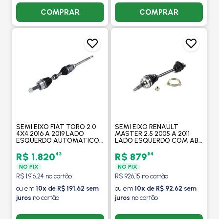
COMPRAR
COMPRAR
SEMI EIXO FIAT TORO 2.0
SEMI EIXO RENAULT
4X4 2016 A 2019 LADO
MASTER 2.5 2005 A 2011
ESQUERDO AUTOMATICO -
LADO ESQUERDO COM ABS
COFAP
- VOLDA
43
84
R$ 1.820
R$ 879
NO PIX
NO PIX
R$ 1.916,24 no cartão
R$ 926,15 no cartão
ou em
10x de R$ 191,62 sem
ou em
10x de R$ 92,62 sem
juros
no cartão
juros
no cartão