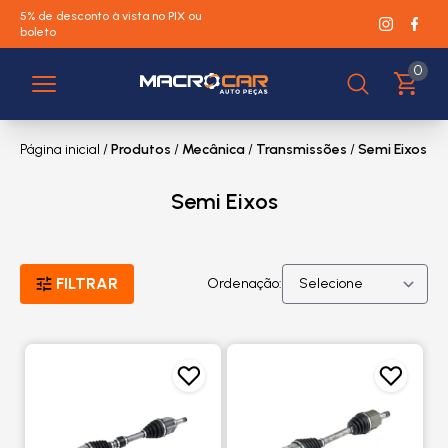
5% de desconto à vista no PIX ou
boleto
0
Página inicial
/
Produtos
/
Mecânica
/
Transmissões
/
Semi Eixos
Semi Eixos
FILTRAR
Ordenação: