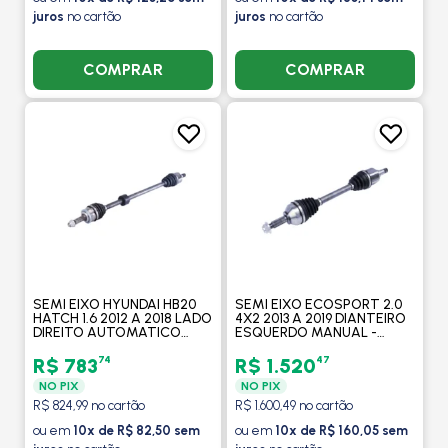
juros
no cartão
juros
no cartão
COMPRAR
COMPRAR
SEMI EIXO HYUNDAI HB20
SEMI EIXO ECOSPORT 2.0
HATCH 1.6 2012 A 2018 LADO
4X2 2013 A 2019 DIANTEIRO
DIREITO AUTOMATICO
ESQUERDO MANUAL -
COM ABS - COFAP
COFAP
74
47
R$ 783
R$ 1.520
NO PIX
NO PIX
R$ 824,99 no cartão
R$ 1.600,49 no cartão
ou em
10x de R$ 82,50 sem
ou em
10x de R$ 160,05 sem