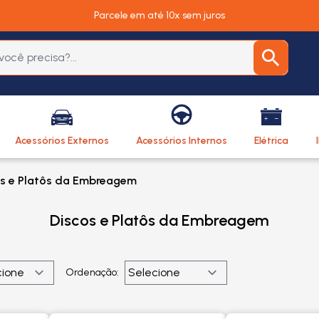
Parcele em até 10x sem juros
Acessórios Externos
Acessórios Internos
Elétrica
s e Platôs da Embreagem
Discos e Platôs da Embreagem
Ordenação: