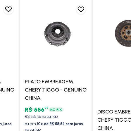
M
PLATO EMBREAGEM
NUINO
CHERY TIGGO - GENUINO
CHINA
09
R$ 556
NO PIX
DISCO EMBR
R$ 585,36 no cartão
CHERY TIGGO
m juros
ou em
10x de R$ 58,54 sem juros
CHINA
no cartão