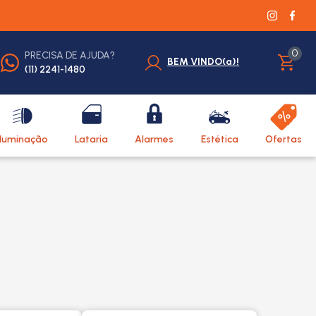
0
PRECISA DE AJUDA?
BEM VINDO(a)!
(11) 2241-1480
Iluminação
Lataria
Alarmes
Estética
Ofertas