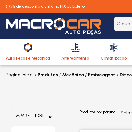
5% de desconto à vista no PIX ou boleto
Auto Peças e Mecânica
Arrefecimento
Climatização
Página inicial
/
Produtos
/
Mecânica
/
Embreagens
/
Disco
Produtos por página:
LIMPAR FILTROS