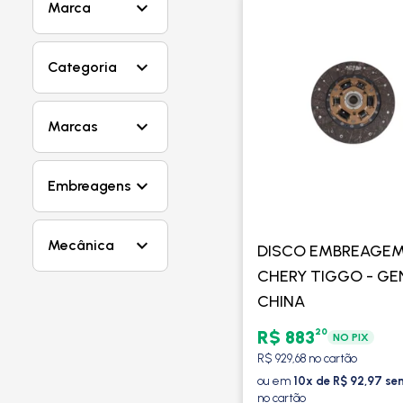
Marca
Categoria
Marcas
Embreagens
Mecânica
DISCO EMBREAGE
CHERY TIGGO - GE
CHINA
20
R$ 883
NO PIX
R$ 929,68 no cartão
ou em
10x de R$ 92,97 se
no cartão