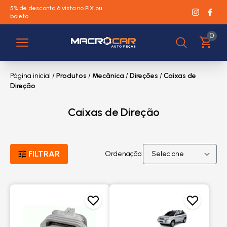
5% de desconto à vista no PIX ou
boleto
0
Página inicial
/
Produtos
/
Mecânica
/
Direções
/
Caixas de
Direção
Caixas de Direção
FILTRAR
Ordenação: