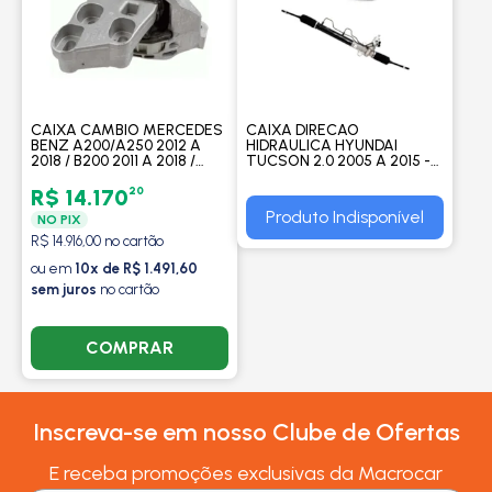
CAIXA CAMBIO MERCEDES
CAIXA DIRECAO
BENZ A200/A250 2012 A
HIDRAULICA HYUNDAI
2018 / B200 2011 A 2018 /
TUCSON 2.0 2005 A 2015 -
CLA180/CLA200/CLA250
ORIGINAL
2013 A 2019 /
20
R$ 14.170
GLA200/GLA250 -
Produto Indisponível
NO PIX
LEMFORDER
R$ 14.916,00 no cartão
ou em
10x de R$ 1.491,60
sem juros
no cartão
COMPRAR
Inscreva-se em nosso Clube de Ofertas
E receba promoções exclusivas da Macrocar