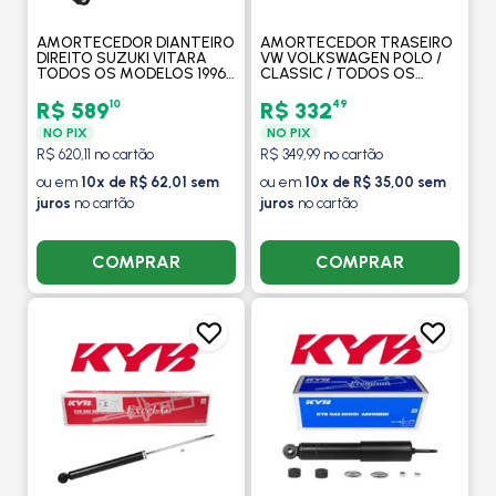
AMORTECEDOR DIANTEIRO
AMORTECEDOR TRASEIRO
DIREITO SUZUKI VITARA
VW VOLKSWAGEN POLO /
TODOS OS MODELOS 1996
CLASSIC / TODOS OS
A 2008 - KAYABA
MODELOS 1996 A 1999 -
KAYABA
10
49
R$ 589
R$ 332
NO PIX
NO PIX
R$ 620,11 no cartão
R$ 349,99 no cartão
ou em
10x de R$ 62,01 sem
ou em
10x de R$ 35,00 sem
juros
no cartão
juros
no cartão
COMPRAR
COMPRAR