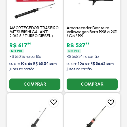
AMORTECEDOR TRASEIRO
Amortecedor Dianteiro
MITSUBISHI GALANT
Volkswagen Bora 1998 a 2011
2.0/2.5 / TURBO DIESEL /
/ Golf 199
2.4GDI (EXCETO
SUSPENSAO ELEVADA) /
84
93
R$ 617
R$ 537
1997 A 2003 - KAYABA
NO PIX
NO PIX
R$ 650,36 no cartão
R$ 566,24 no cartão
ou em
10x de R$ 65,04 sem
ou em
10x de R$ 56,62 sem
juros
no cartão
juros
no cartão
COMPRAR
COMPRAR