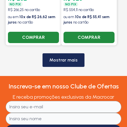
NO PIX
NO PIX
R$ 266,25 no cartão
R$ 554,11 no cartão
ou em
10x de R$ 26,62 sem
ou em
10x de R$ 55,41 sem
juros
no cartão
juros
no cartão
COMPRAR
COMPRAR
Mostrar mais
Inscreva-se em nosso Clube de Ofertas
E receba promoções exclusivas da Macrocar