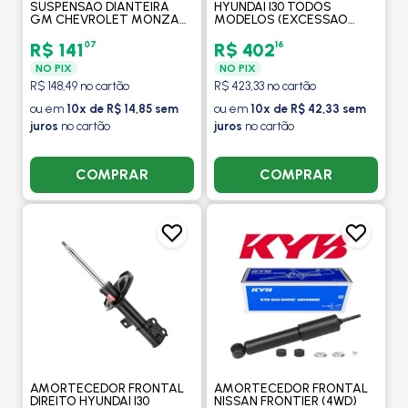
SUSPENSAO DIANTEIRA
HYUNDAI I30 TODOS
GM CHEVROLET MONZA
MODELOS (EXCESSAO
1982 A 1996 COM
NOVA VERSAO I30) 2009 A
ROLAMENTO - MOBENSANI
2012 - KAYABA
07
16
R$ 141
R$ 402
NO PIX
NO PIX
R$ 148,49 no cartão
R$ 423,33 no cartão
ou em
10x de R$ 14,85 sem
ou em
10x de R$ 42,33 sem
juros
no cartão
juros
no cartão
COMPRAR
COMPRAR
AMORTECEDOR FRONTAL
AMORTECEDOR FRONTAL
DIREITO HYUNDAI I30
NISSAN FRONTIER (4WD)