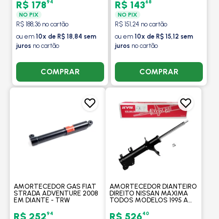
MODELOS - KAYABA
MONZA TODOS MODELOS
94
68
R$ 178
R$ 143
1983 A 1996 - KAYABA
NO PIX
NO PIX
R$ 188,36 no cartão
R$ 151,24 no cartão
ou em
10x de R$ 18,84 sem
ou em
10x de R$ 15,12 sem
juros
no cartão
juros
no cartão
COMPRAR
COMPRAR
AMORTECEDOR GAS FIAT
AMORTECEDOR DIANTEIRO
STRADA ADVENTURE 2008
DIREITO NISSAN MAXIMA
EM DIANTE - TRW
TODOS MODELOS 1995 A
1999 - KAYABA
94
40
R$ 252
R$ 526