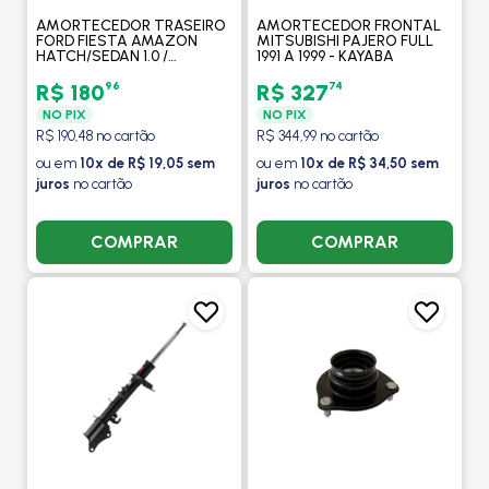
AMORTECEDOR TRASEIRO
AMORTECEDOR FRONTAL
FORD FIESTA AMAZON
MITSUBISHI PAJERO FULL
HATCH/SEDAN 1.0 /
1991 A 1999 - KAYABA
SUPERCHARGER 1.0/1.6
(EXCETO NEW FIESTA) /
96
74
R$ 180
R$ 327
2003 A 2014 - KAYABA
NO PIX
NO PIX
R$ 190,48 no cartão
R$ 344,99 no cartão
ou em
10x de R$ 19,05 sem
ou em
10x de R$ 34,50 sem
juros
no cartão
juros
no cartão
COMPRAR
COMPRAR