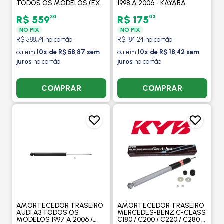
TODOS OS MODELOS (EXC
1998 A 2006 - KAYABA
NOVA VERSAO I30) 2009 A
2013 - KAYABA
30
03
R$ 559
R$ 175
NO PIX
NO PIX
R$ 588,74 no cartão
R$ 184,24 no cartão
ou em
10x de R$ 58,87 sem
ou em
10x de R$ 18,42 sem
juros
no cartão
juros
no cartão
COMPRAR
COMPRAR
AMORTECEDOR TRASEIRO
AMORTECEDOR TRASEIRO
AUDI A3 TODOS OS
MERCEDES-BENZ C-CLASS
MODELOS 1997 A 2006 /
C180 / C200 / C220 / C280 /