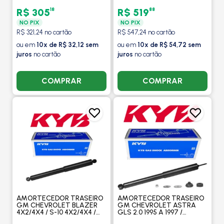
VOLKSWAGEN BORA
C200 K / C200 D / C220 D /
TODOS OS MODELOS 1998
C250 D / 1994 A 2000 -
18
88
R$ 305
R$ 519
A 2011 - KAYABA
KAYABA
NO PIX
NO PIX
R$ 321,24 no cartão
R$ 547,24 no cartão
ou em
10x de R$ 32,12 sem
ou em
10x de R$ 54,72 sem
juros
no cartão
juros
no cartão
COMPRAR
COMPRAR
AMORTECEDOR TRASEIRO
AMORTECEDOR TRASEIRO
GM CHEVROLET BLAZER
GM CHEVROLET ASTRA
4X2/4X4 / S-10 4X2/4X4 /
GLS 2.0 1995 A 1997 /
1995 A 2011 TODOS
KADETT 1989 A 1990 /