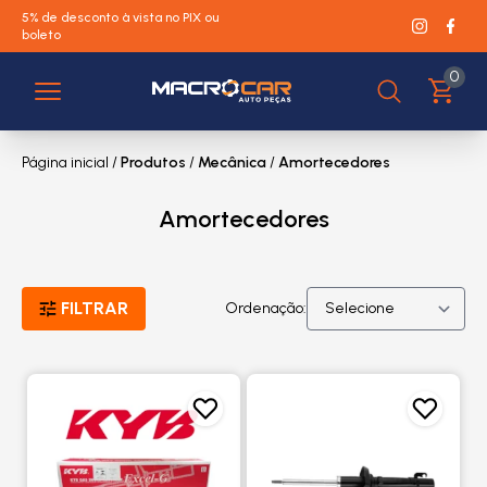
5% de desconto à vista no PIX ou
boleto
0
Página inicial
/
Produtos
/
Mecânica
/
Amortecedores
Amortecedores
FILTRAR
Ordenação: