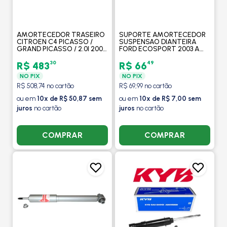
AMORTECEDOR TRASEIRO
SUPORTE AMORTECEDOR
CITROEN C4 PICASSO /
SUSPENSAO DIANTEIRA
GRAND PICASSO / 2.0I 2007
FORD ECOSPORT 2003 A
A 2014 - KAYABA
2012 / FIESTA 2002 A 2011 -
MOBENSANI
30
49
R$ 483
R$ 66
NO PIX
NO PIX
R$ 508,74 no cartão
R$ 69,99 no cartão
ou em
10x de R$ 50,87 sem
ou em
10x de R$ 7,00 sem
juros
no cartão
juros
no cartão
COMPRAR
COMPRAR