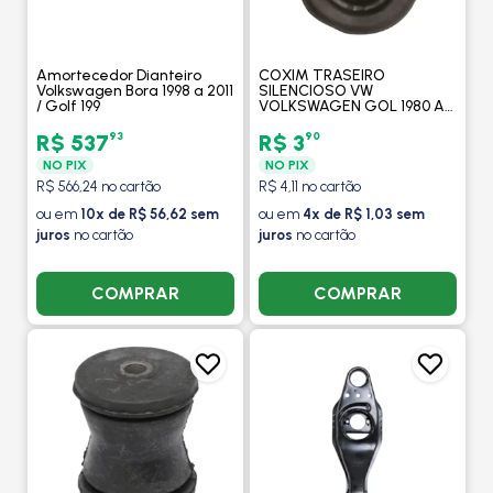
Amortecedor Dianteiro
COXIM TRASEIRO
Volkswagen Bora 1998 a 2011
SILENCIOSO VW
/ Golf 199
VOLKSWAGEN GOL 1980 A
1995 / PARATI 1981 A 1995 /
PASSAT 1974 A 1989 -
93
90
R$ 537
R$ 3
MOBENSANI
NO PIX
NO PIX
R$ 566,24 no cartão
R$ 4,11 no cartão
ou em
10x de R$ 56,62 sem
ou em
4x de R$ 1,03 sem
juros
no cartão
juros
no cartão
COMPRAR
COMPRAR