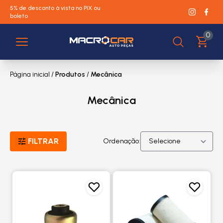
5% de desconto à vista no PIX ou
boleto
0
Página inicial
/
Produtos
/
Mecânica
Mecânica
FILTRAR
Ordenação: