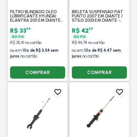
FILTRO BLINDADO OLEO
BIELETA SUSPENSAO FIAT
LUBRIFICANTE HYUNDAI
PUNTO 2007 EM DIANTE /
ELANTRA 2011 EM DIANTE
STILO 2003 EM DIANTE -
/IX35 2.0 2010 EM DIANTE
TRW
/HB20 16 2012 EM DIANTE -
64
50
R$ 33
R$ 42
DELPHI
NO PIX
NO PIX
R$ 35,41 no cartão
R$ 44,74 no cartão
ou em
10x de R$ 3,54 sem
ou em
10x de R$ 4,47 sem
juros
no cartão
juros
no cartão
COMPRAR
COMPRAR