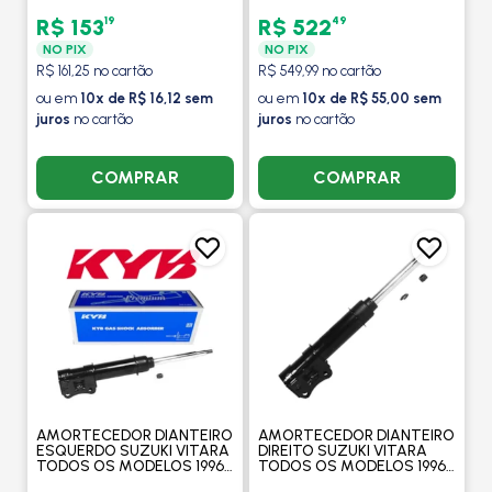
440 / EURO 5 2012 EM
KAYABA
DIANTE - WEGA
19
49
R$ 153
R$ 522
NO PIX
NO PIX
R$ 161,25 no cartão
R$ 549,99 no cartão
ou em
10x de R$ 16,12 sem
ou em
10x de R$ 55,00 sem
juros
no cartão
juros
no cartão
COMPRAR
COMPRAR
AMORTECEDOR DIANTEIRO
AMORTECEDOR DIANTEIRO
ESQUERDO SUZUKI VITARA
DIREITO SUZUKI VITARA
TODOS OS MODELOS 1996
TODOS OS MODELOS 1996
EM DIANTE - KAYABA
A 2008 - KAYABA