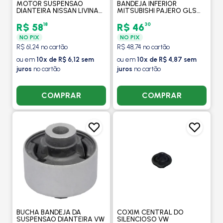
MOTOR SUSPENSAO
BANDEJA INFERIOR
DIANTEIRA NISSAN LIVINA
MITSUBISHI PAJERO GLS
2010 A 2014 / TIIDA 2008 A
FULL 2001 EM DIANTE -
2013 / VERSA 2012 EM
MOBENSANI
18
30
R$ 58
R$ 46
DIANTE - MOBENSANI
NO PIX
NO PIX
R$ 61,24 no cartão
R$ 48,74 no cartão
ou em
10x de R$ 6,12 sem
ou em
10x de R$ 4,87 sem
juros
no cartão
juros
no cartão
COMPRAR
COMPRAR
BUCHA BANDEJA DA
COXIM CENTRAL DO
SUSPENSAO DIANTEIRA VW
SILENCIOSO VW