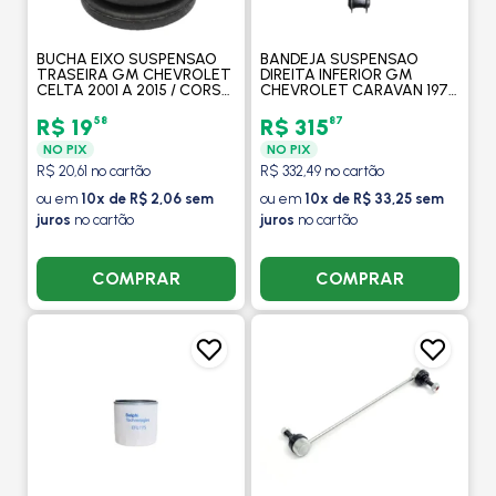
BUCHA EIXO SUSPENSAO
BANDEJA SUSPENSAO
TRASEIRA GM CHEVROLET
DIREITA INFERIOR GM
CELTA 2001 A 2015 / CORSA
CHEVROLET CARAVAN 1975
1994 A 2001 / PRISMA 2006 A
A 1979 / OPALA 1969 A 1979 -
2012 - MOBENSANI
COFAP
58
87
R$ 19
R$ 315
NO PIX
NO PIX
R$ 20,61 no cartão
R$ 332,49 no cartão
ou em
10x de R$ 2,06 sem
ou em
10x de R$ 33,25 sem
juros
no cartão
juros
no cartão
COMPRAR
COMPRAR