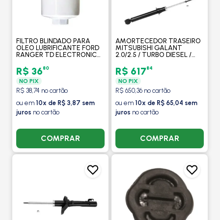
FILTRO BLINDADO PARA
AMORTECEDOR TRASEIRO
OLEO LUBRIFICANTE FORD
MITSUBISHI GALANT
RANGER TD ELECTRONIC
2.0/2.5 / TURBO DIESEL /
2008 EM DIANTE /TROLLER
2.4GDI (EXCETO
2006 - DELPHI
SUSPENSAO ELEVADA) /
80
84
R$ 36
R$ 617
1997 A 2003 - KAYABA
NO PIX
NO PIX
R$ 38,74 no cartão
R$ 650,36 no cartão
ou em
10x de R$ 3,87 sem
ou em
10x de R$ 65,04 sem
juros
no cartão
juros
no cartão
COMPRAR
COMPRAR