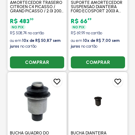
AMORTECEDOR TRASEIRO
SUPORTE AMORTECEDOR
CITROEN C4 PICASSO /
SUSPENSAO DIANTEIRA
GRAND PICASSO / 2.0I 2007
FORD ECOSPORT 2003 A
A 2014 - KAYABA
2012 / FIESTA 2002 A 2011 -
MOBENSANI
30
49
R$ 483
R$ 66
NO PIX
NO PIX
R$ 508,74 no cartão
R$ 69,99 no cartão
ou em
10x de R$ 50,87 sem
ou em
10x de R$ 7,00 sem
juros
no cartão
juros
no cartão
COMPRAR
COMPRAR
BUCHA QUADRO DO
BUCHA DIANTEIRA