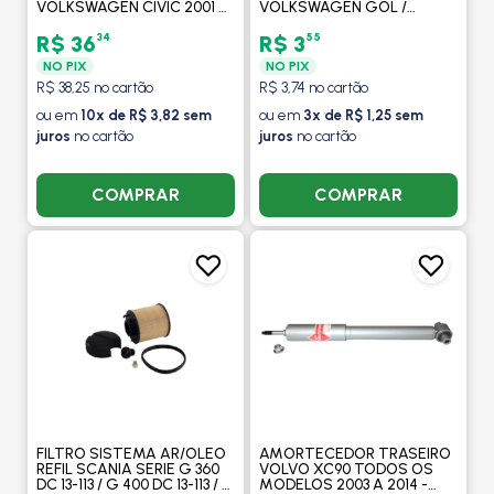
VOLKSWAGEN CIVIC 2001 A
VOLKSWAGEN GOL /
2006 / NEW CIVIC 2007 A
PARATI / VOYAGE 1980 A
2011 - MOBENSANI
1995 / PASSAT 1974 A 1989 /
34
55
R$ 36
R$ 3
SAVEIRO 1982 A 1995 -
NO PIX
NO PIX
MOBENSANI
R$ 38,25 no cartão
R$ 3,74 no cartão
ou em
10x de R$ 3,82 sem
ou em
3x de R$ 1,25 sem
juros
no cartão
juros
no cartão
COMPRAR
COMPRAR
FILTRO SISTEMA AR/OLEO
AMORTECEDOR TRASEIRO
REFIL SCANIA SERIE G 360
VOLVO XC90 TODOS OS
DC 13-113 / G 400 DC 13-113 / G
MODELOS 2003 A 2014 -