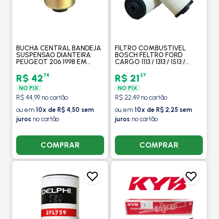
BUCHA CENTRAL BANDEJA
FILTRO COMBUSTIVEL
SUSPENSAO DIANTEIRA
BOSCH FELTRO FORD
PEUGEOT 206 1998 EM
CARGO 1113 / 1313 / 1513 /
DIANTE / 207 2008 EM
F1000 / F11000 / F12000 /
DIANTE - MOBENSANI
F13000 / F14000 - DELPHI
74
37
R$ 42
R$ 21
NO PIX
NO PIX
R$ 44,99 no cartão
R$ 22,49 no cartão
ou em
10x de R$ 4,50 sem
ou em
10x de R$ 2,25 sem
juros
no cartão
juros
no cartão
COMPRAR
COMPRAR