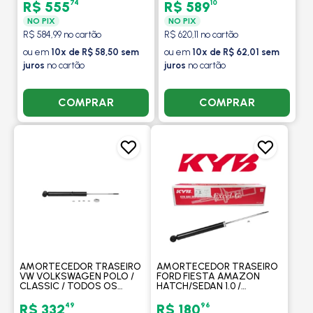
74
10
R$ 555
R$ 589
NO PIX
NO PIX
R$ 584,99 no cartão
R$ 620,11 no cartão
ou em
10x de R$ 58,50 sem
ou em
10x de R$ 62,01 sem
juros
no cartão
juros
no cartão
COMPRAR
COMPRAR
AMORTECEDOR TRASEIRO
AMORTECEDOR TRASEIRO
VW VOLKSWAGEN POLO /
FORD FIESTA AMAZON
CLASSIC / TODOS OS
HATCH/SEDAN 1.0 /
MODELOS 1996 A 1999 -
SUPERCHARGER 1.0/1.6
KAYABA
(EXCETO NEW FIESTA) /
49
96
R$ 332
R$ 180