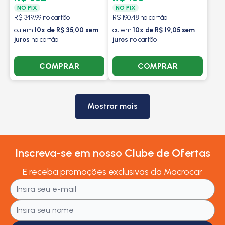
2003 A 2014 - KAYABA
NO PIX
NO PIX
R$ 349,99 no cartão
R$ 190,48 no cartão
ou em
10x de R$ 35,00 sem
ou em
10x de R$ 19,05 sem
juros
no cartão
juros
no cartão
COMPRAR
COMPRAR
Mostrar mais
Inscreva-se em nosso Clube de Ofertas
E receba promoções exclusivas da Macrocar