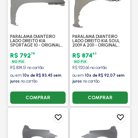
PARALAMA DIANTEIRO
PARALAMA DIANTEIRO
LADO DIREITO KIA
LADO DIREITO KIA SOUL
SPORTAGE 10 - ORIGINAL
2009 A 2011 - ORIGINAL
MOBIS
MOBIS
78
63
R$ 792
R$ 874
NO PIX
NO PIX
R$ 834,51 no cartão
R$ 920,66 no cartão
ou em
10x de R$ 83,45 sem
ou em
10x de R$ 92,07 sem
juros
no cartão
juros
no cartão
COMPRAR
COMPRAR