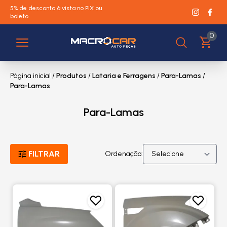
5% de desconto à vista no PIX ou
boleto
0
Página inicial
/
Produtos
/
Lataria e Ferragens
/
Para-Lamas
/
Para-Lamas
Para-Lamas
FILTRAR
Ordenação: