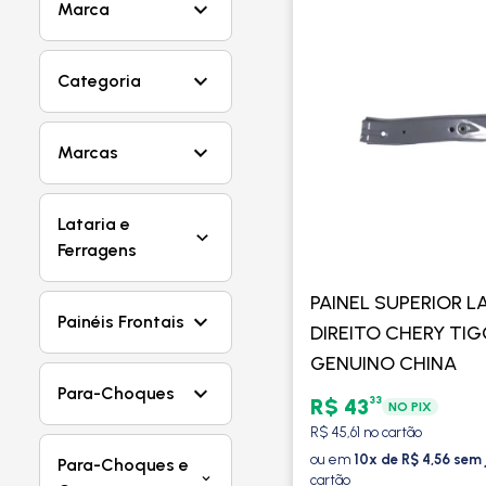
Marca
Categoria
Marcas
Lataria e
Ferragens
PAINEL SUPERIOR 
Painéis Frontais
DIREITO CHERY TIG
GENUINO CHINA
Para-Choques
33
R$ 43
NO PIX
R$ 45,61 no cartão
ou em
10x de R$ 4,56 sem 
Para-Choques e
cartão