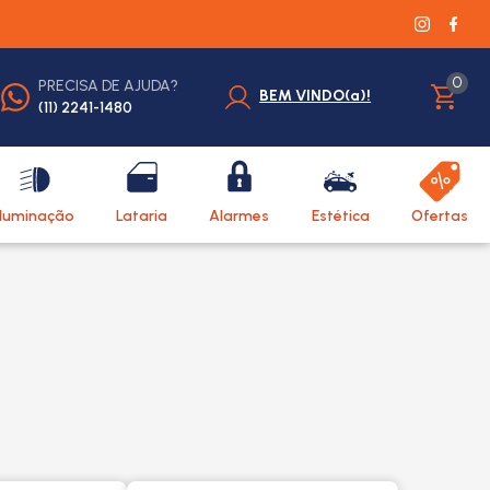
0
PRECISA DE AJUDA?
BEM VINDO(a)!
(11) 2241-1480
Iluminação
Lataria
Alarmes
Estética
Ofertas