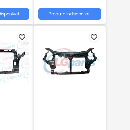
ORIGINAL
isponível
Produto Indisponível