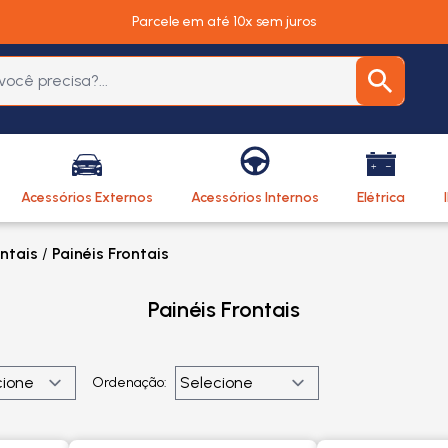
Parcele em até 10x sem juros
Acessórios Externos
Acessórios Internos
Elétrica
ontais
/
Painéis Frontais
Painéis Frontais
Ordenação: