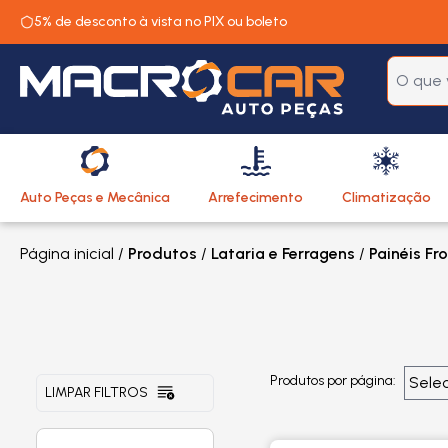
5% de desconto à vista no PIX ou boleto
Auto Peças e Mecânica
Arrefecimento
Climatização
Página inicial
/
Produtos
/
Lataria e Ferragens
/
Painéis Fr
Produtos por página:
LIMPAR FILTROS