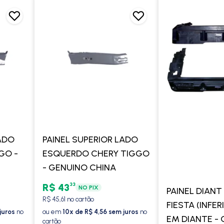
LADO
PAINEL SUPERIOR LADO
GO -
ESQUERDO CHERY TIGGO
- GENUINO CHINA
33
R$ 43
NO PIX
PAINEL DIANT
R$ 45,61 no cartão
FIESTA (INFER
juros
no
ou em
10x de R$ 4,56 sem juros
no
EM DIANTE - 
cartão