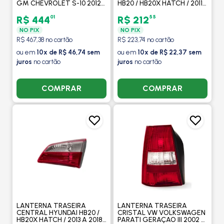
GM CHEVROLET S-10 2012
HB20 / HB20X HATCH / 2011
A 2016 LADO ESQUERDO -
A 2018 LADO DIREITO -
ARTEB
ARTEB
01
55
R$ 444
R$ 212
NO PIX
NO PIX
R$ 467,38 no cartão
R$ 223,74 no cartão
ou em
10x de R$ 46,74 sem
ou em
10x de R$ 22,37 sem
juros
no cartão
juros
no cartão
COMPRAR
COMPRAR
LANTERNA TRASEIRA
LANTERNA TRASEIRA
CENTRAL HYUNDAI HB20 /
CRISTAL VW VOLKSWAGEN
HB20X HATCH / 2013 A 2018
PARATI GERAÇAO III 2002 A