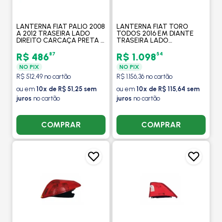
LANTERNA FIAT PALIO 2008
LANTERNA FIAT TORO
A 2012 TRASEIRA LADO
TODOS 2016 EM DIANTE
DIREITO CARCAÇA PRETA -
TRASEIRA LADO
MAGNETI MARELLI
ESQUERDO - MAGNETI
MARELLI
87
54
R$ 486
R$ 1.098
NO PIX
NO PIX
R$ 512,49 no cartão
R$ 1.156,36 no cartão
ou em
10x de R$ 51,25 sem
ou em
10x de R$ 115,64 sem
juros
no cartão
juros
no cartão
COMPRAR
COMPRAR