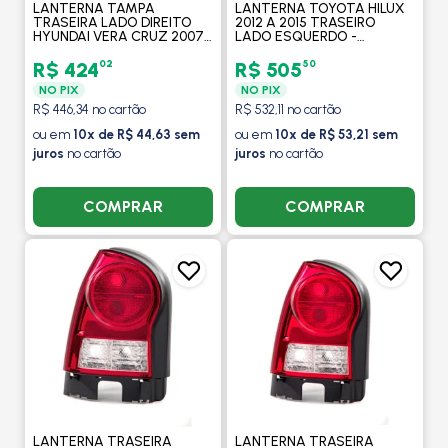
LANTERNA TAMPA
LANTERNA TOYOTA HILUX
TRASEIRA LADO DIREITO
2012 A 2015 TRASEIRO
HYUNDAI VERA CRUZ 2007
LADO ESQUERDO -
A 2012 SEM LED - ORIGINAL
MAGNETI MARELLI
MOBIS
02
50
R$ 424
R$ 505
NO PIX
NO PIX
R$ 446,34 no cartão
R$ 532,11 no cartão
ou em
10x de R$ 44,63 sem
ou em
10x de R$ 53,21 sem
juros
no cartão
juros
no cartão
COMPRAR
COMPRAR
LANTERNA TRASEIRA
LANTERNA TRASEIRA