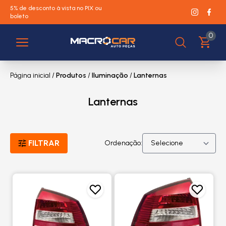
5% de desconto à vista no PIX ou
boleto
0
Página inicial
/
Produtos
/
Iluminação
/
Lanternas
Lanternas
FILTRAR
Ordenação: