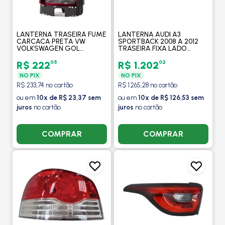
LANTERNA TRASEIRA FUME
LANTERNA AUDI A3
CARCACA PRETA VW
SPORTBACK 2008 A 2012
VOLKSWAGEN GOL
TRASEIRA FIXA LADO
GERACAO IV 2006 A 2009
ESQUERDO (PY21W) -
LADO ESQUERDO - ARTEB
MAGNETI MARELLI
05
02
R$ 222
R$ 1.202
NO PIX
NO PIX
R$ 233,74 no cartão
R$ 1.265,28 no cartão
ou em
10x de R$ 23,37 sem
ou em
10x de R$ 126,53 sem
juros
no cartão
juros
no cartão
COMPRAR
COMPRAR