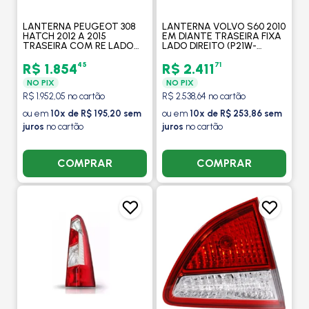
LANTERNA PEUGEOT 308
LANTERNA VOLVO S60 2010
HATCH 2012 A 2015
EM DIANTE TRASEIRA FIXA
TRASEIRA COM RE LADO
LADO DIREITO (P21W-
DIREITA (P21/5W-P21W) -
PY21W-H21W) - MAGNETI
MAGNETI MARELLI
MARELLI
45
71
R$ 1.854
R$ 2.411
NO PIX
NO PIX
R$ 1.952,05 no cartão
R$ 2.538,64 no cartão
ou em
10x de R$ 195,20 sem
ou em
10x de R$ 253,86 sem
juros
no cartão
juros
no cartão
COMPRAR
COMPRAR