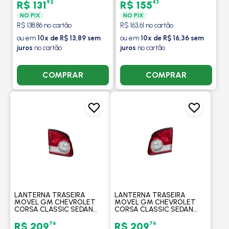
92
43
R$ 131
R$ 155
NO PIX
NO PIX
R$ 138,86 no cartão
R$ 163,61 no cartão
ou em
10x de R$ 13,89 sem
ou em
10x de R$ 16,36 sem
juros
no cartão
juros
no cartão
COMPRAR
COMPRAR
LANTERNA TRASEIRA
LANTERNA TRASEIRA
MOVEL GM CHEVROLET
MOVEL GM CHEVROLET
CORSA CLASSIC SEDAN
CORSA CLASSIC SEDAN
2011A 2015 LADO
2011 A 2015 LADO DIREITO -
ESQUERDO - ARTEB
ARTEB
76
76
R$ 209
R$ 209