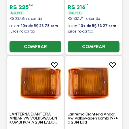
LADO DIREITO - ARTEB
2005 LADO ESQUERDO -
ARTEB
94
10
R$ 225
R$ 316
NO PIX
NO PIX
R$ 237,83 no cartão
R$ 332,74 no cartão
ou em
10x de R$ 23,78 sem
ou em
10x de R$ 33,27 sem
juros
no cartão
juros
no cartão
COMPRAR
COMPRAR
LANTERNA DIANTEIRA
Lanterna Dianteira Anbar
ANBAR VW VOLKSWAGEN
Vw Volkswagen Kombi 1974
KOMBI 1974 A 2014 LADO
a 2014 Lad
ESQUERDO - ARTEB