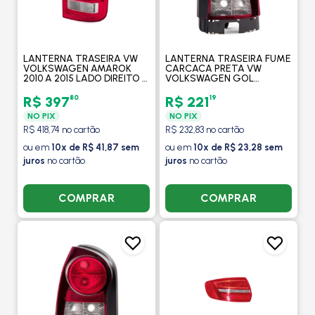
LANTERNA TRASEIRA VW
LANTERNA TRASEIRA FUME
VOLKSWAGEN AMAROK
CARCACA PRETA VW
2010 A 2015 LADO DIREITO -
VOLKSWAGEN GOL
ARTEB
GERACAO IV 2006 A 2009
LADO DIREITO - ARTEB
80
19
R$ 397
R$ 221
NO PIX
NO PIX
R$ 418,74 no cartão
R$ 232,83 no cartão
ou em
10x de R$ 41,87 sem
ou em
10x de R$ 23,28 sem
juros
no cartão
juros
no cartão
COMPRAR
COMPRAR