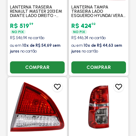
LANTERNA TRASEIRA
LANTERNA TAMPA
RENAULT MASTER 2013 EM
TRASEIRA LADO
DIANTE LADO DIREITO -
ESQUERDO HYUNDAI VERA
FITAM
CRUZ 2007 A 2012 SEM LED
- ORIGINAL MOBIS
59
02
R$ 519
R$ 424
NO PIX
NO PIX
R$ 546,94 no cartão
R$ 446,34 no cartão
ou em
10x de R$ 54,69 sem
ou em
10x de R$ 44,63 sem
juros
no cartão
juros
no cartão
COMPRAR
COMPRAR