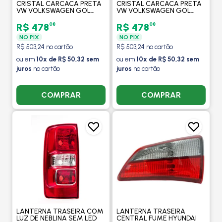
CRISTAL CARCACA PRETA
CRISTAL CARCACA PRETA
VW VOLKSWAGEN GOL
VW VOLKSWAGEN GOL
GERACAO IV 2006 A 2009
GERACAO IV 2006 A 2009
LADO ESQUERDO - ARTEB
LADO DIREITO - ARTEB
08
08
R$ 478
R$ 478
NO PIX
NO PIX
R$ 503,24 no cartão
R$ 503,24 no cartão
ou em
10x de R$ 50,32 sem
ou em
10x de R$ 50,32 sem
juros
no cartão
juros
no cartão
COMPRAR
COMPRAR
LANTERNA TRASEIRA COM
LANTERNA TRASEIRA
LUZ DE NEBLINA SEM LED
CENTRAL FUME HYUNDAI