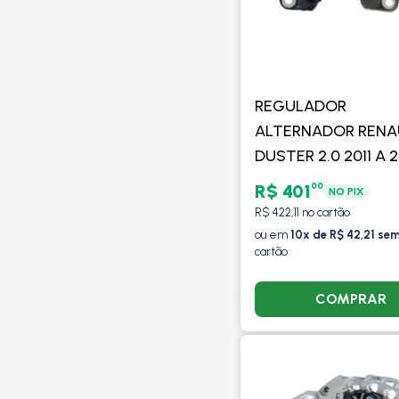
REGULADOR
ALTERNADOR RENA
DUSTER 2.0 2011 A 2
/DUSTER OROCH 20
00
R$ 401
NO PIX
DIANTE /SANDERO 
R$ 422,11 no cartão
2017 EM DIANTE
ou em
10x de R$ 42,21 sem
cartão
/COM/SEM AR - VA
COMPRAR