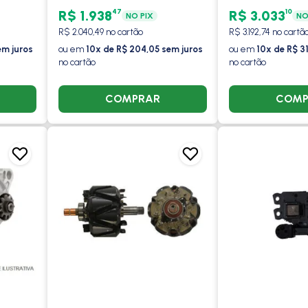
COM/SEM AR - VALEO
2006 A 2019 /
47
10
R$ 1.938
R$ 3.033
NO PIX
NO
2011 A 2019 / 
R$ 2.040,49 no cartão
R$ 3.192,74 no cartã
VALEO
em juros
ou em
10x de R$ 204,05 sem juros
ou em
10x de R$ 3
no cartão
no cartão
COMPRAR
COMP