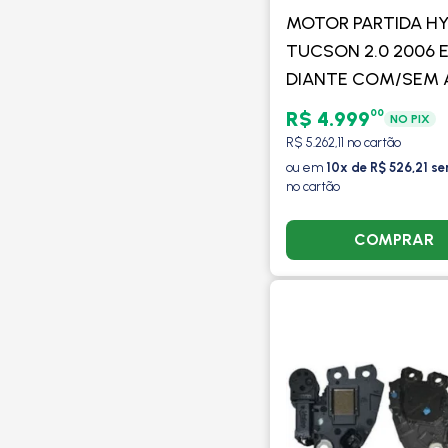
MOTOR PARTIDA H
TUCSON 2.0 2006 
DIANTE COM/SEM A
VALEO
00
R$ 4.999
NO PIX
R$ 5.262,11 no cartão
ou em
10x de R$ 526,21 se
no cartão
COMPRAR