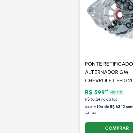
PONTE RETIFICADO
ALTERNADOR GM
CHEVROLET S-10 2
EM DIANTE / CORSA
68
R$ 599
NO PIX
A 2012 / BLAZER 20
R$ 631,24 no cartão
2012 / COM/SEM AR
ou em
10x de R$ 63,12 sem
cartão
VALEO
COMPRAR