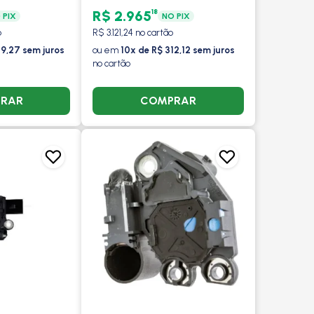
 JETTA 2.0
COM/SEM AR - VALEO
18
R$ 2.965
 PIX
NO PIX
TSI SEM AR -
o
R$ 3.121,24 no cartão
19,27 sem juros
ou em
10x de R$ 312,12 sem juros
no cartão
RAR
COMPRAR