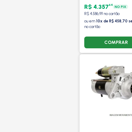
64
R$ 4.357
NO PIX
R$ 4.586,99 no cartão
ou em
10x de R$ 458,70 s
no cartão
COMPRAR