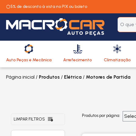
5% de desconto à vista no PIX ou boleto
Auto Peças e Mecânica
Arrefecimento
Climatização
Página inicial
/
Produtos
/
Elétrica
/
Motores de Partida
Produtos por página:
LIMPAR FILTROS