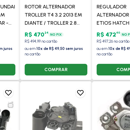
YUNDAI
ROTOR ALTERNADOR
REGULADOR
EM
TROLLER T4 3.2 2013 EM
ALTERNADOR
R -
DIANTE / TROLLER 2.8
ETIOS HATCH
2002 A 2006 / COM/SEM
1.3/1.5 2014 
24
40
R$ 470
R$ 472
NO PIX
NO P
AR - VALEO
COM/SEM AR 
R$ 494,99 no cartão
R$ 497,26 no cartão
m juros
ou em
10x de R$ 49,50 sem juros
ou em
10x de R$ 4
no cartão
no cartão
COMPRAR
COMP