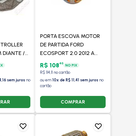
PORTA ESCOVA MOTOR
 TROLLER
DE PARTIDA FORD
M DIANTE /
ECOSPORT 2.0 2012 A
2002 A 2006
2017 COM/SEM AR -
40
R$ 108
IX
NO PIX
R - VALEO
VALEO
R$ 114,11 no cartão
4,16 sem juros
no
ou em
10x de R$ 11,41 sem juros
no
cartão
RAR
COMPRAR