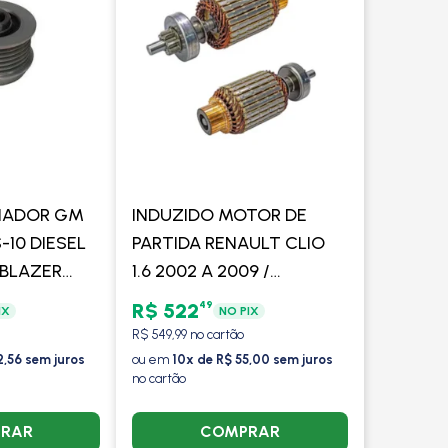
RNADOR GM
INDUZIDO MOTOR DE
10 DIESEL
PARTIDA RENAULT CLIO
/ BLAZER
1.6 2002 A 2009 /
 NISSAN
KANGOO 1.6 2000 EM
49
R$ 522
IX
NO PIX
2 A 2008 /
DIANTE / LOGAN 1.6 2007
R$ 549,99 no cartão
- VALEO
A 2013 / COM/SEM AR -
2,56 sem juros
ou em
10x de R$ 55,00 sem juros
no cartão
VALEO
RAR
COMPRAR