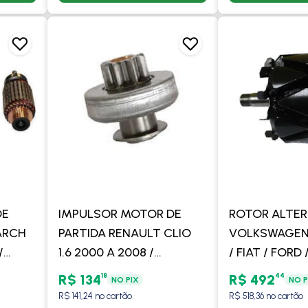
DE
IMPULSOR MOTOR DE
ROTOR ALTE
ARCH
PARTIDA RENAULT CLIO
VOLKSWAGEN 
/
1.6 2000 A 2008 /
/ FIAT / FORD
999 A
KANGOO 1.6 2000 EM
CHEVROLET /
18
44
R$ 134
R$ 492
NO PIX
NO P
 -
DIANTE / MEGANE 1.6 2001
RENAULT / C
R$ 141,24 no cartão
R$ 518,36 no cartão