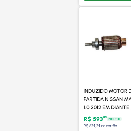
INDUZIDO MOTOR 
PARTIDA NISSAN M
1.0 2012 EM DIANTE 
RENAULT CLIO 1.0 1
03
R$ 593
NO PIX
2016 / COM/SEM AR
R$ 624,24 no cartão