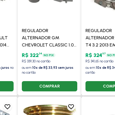
REGULADOR
REGULADOR
ULT
ALTERNADOR GM
ALTERNADOR
014
CHEVROLET CLASSIC 1.0
T4 3.2 2013 E
15 EM
2014 A 2016 COM AR -
TROLLER 2.8 
34
57
R$ 322
R$ 324
NO PIX
NO P
2.0
VALEO
/ COM/SEM A
R$ 339,30 no cartão
R$ 341,65 no cartão
 juros
no
ou em
10x de R$ 33,93 sem juros
ou em
10x de R$ 3
no cartão
cartão
LEO
COMPRAR
COMP