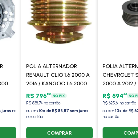
R
POLIA ALTERNADOR
POLIA ALTE
RENAULT CLIO 1.6 2000 A
CHEVROLET S-
000
2016 / KANGOO 1.6 2000
2000 A 2012 
 1994
EM DIANTE / LOGAN 1.6
2000 A 2010 /
80
33
R$ 796
R$ 594
NO PIX
NO P
00 A
2007 A 2013 / COM/SEM
FRONTIER 200
R$ 838,74 no cartão
R$ 625,61 no cartão
 -
AR - VALEO
COM/SEM AR 
 juros
no
ou em
10x de R$ 83,87 sem juros
ou em
10x de R$ 6
no cartão
no cartão
COMPRAR
COMP