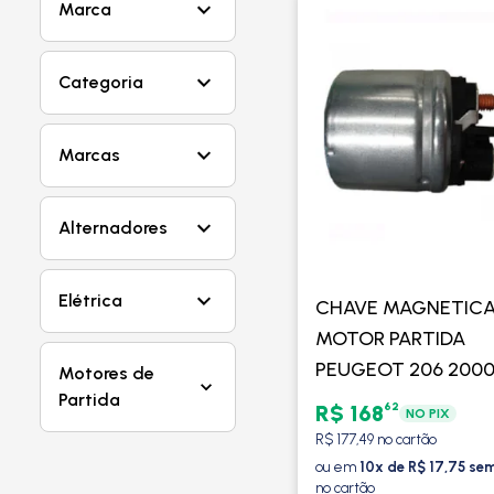
Marca
Categoria
Marcas
Alternadores
Elétrica
CHAVE MAGNETIC
MOTOR PARTIDA
PEUGEOT 206 2000
Motores de
2010 / 207 1.4/1.6 2
Partida
62
R$ 168
NO PIX
2014 / PARTNER 1.6 
R$ 177,49 no cartão
2007 /COM/SEM AR
ou em
10x de R$ 17,75 sem
no cartão
VALEO