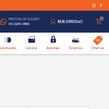
0
PRECISA DE AJUDA?
BEM VINDO(a)!
(11) 2241-1480
Iluminação
Lataria
Alarmes
Estética
Ofertas