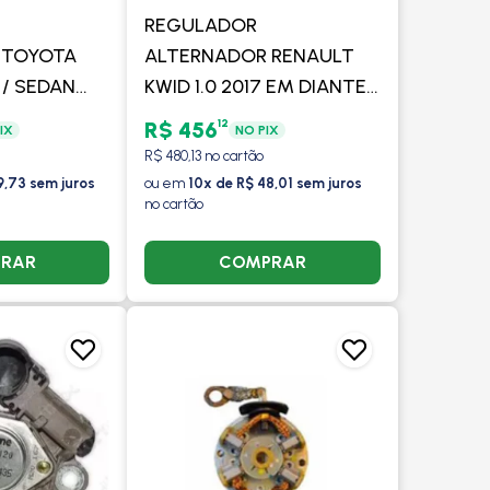
REGULADOR
 TOYOTA
ALTERNADOR RENAULT
 / SEDAN
KWID 1.0 2017 EM DIANTE
EM DIANTE
COM/SEM AR - VALEO
12
R$ 456
IX
NO PIX
- VALEO
R$ 480,13 no cartão
9,73 sem juros
ou em
10x de R$ 48,01 sem juros
no cartão
RAR
COMPRAR