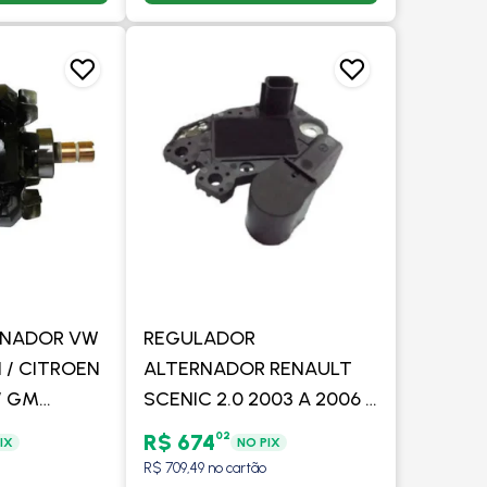
RNADOR VW
REGULADOR
/ CITROEN
ALTERNADOR RENAULT
 / GM
SCENIC 2.0 2003 A 2006 /
 PEUGEOT /
MEGANE 2.0 2004 A 2006
02
R$ 674
IX
NO PIX
OM/SEM AR
/GRAND TOUR 1.0/1.6 2007
R$ 709,49 no cartão