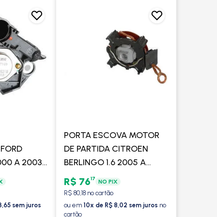
PORTA ESCOVA MOTOR
 FORD
DE PARTIDA CITROEN
000 A 2003 /
BERLINGO 1.6 2005 A
1999 A 2015 /
2007 / FIAT DOBLO /
17
R$ 76
X
NO PIX
3 A 2011 /
PALIO /SIENA /1.8 2003 A
R$ 80,18 no cartão
- VALEO
2010 / COM/SEM AR -
3,65 sem juros
ou em
10x de R$ 8,02 sem juros
no
cartão
VALEO