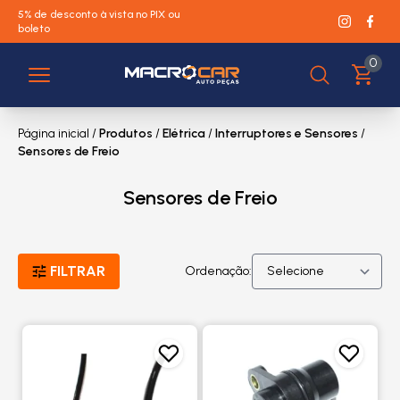
5% de desconto à vista no PIX ou
boleto
0
Página inicial
/
Produtos
/
Elétrica
/
Interruptores e Sensores
/
Sensores de Freio
Sensores de Freio
FILTRAR
Ordenação: