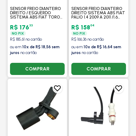
SENSOR FREIO DIANTEIRO
SENSOR FREIO DIANTEIRO
DIREITO / ESQUERDO
DIREITO SISTEMA ABS FIAT
SISTEMA ABS FIAT TORO
PALIO 1.4 2009 A 2011 /1.6
2.4 4X2/ 2.0 4X2 2016 EM
2010 A 2011 /1.8 2005 A 2007
DIANTE /JEEP COMPASS 2.0
/1.0 2010 A 2015 - MAGNETI
33
04
R$ 176
R$ 158
2017 > - MAGNETI MARELLI
MARELLI
NO PIX
NO PIX
R$ 185,61 no cartão
R$ 166,36 no cartão
ou em
10x de R$ 18,56 sem
ou em
10x de R$ 16,64 sem
juros
no cartão
juros
no cartão
COMPRAR
COMPRAR