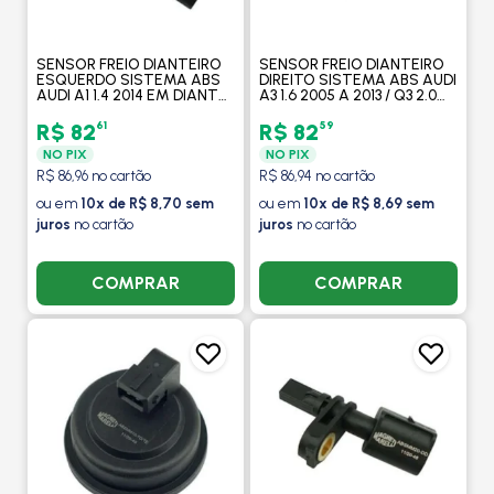
SENSOR FREIO DIANTEIRO
SENSOR FREIO DIANTEIRO
ESQUERDO SISTEMA ABS
DIREITO SISTEMA ABS AUDI
AUDI A1 1.4 2014 EM DIANTE
A3 1.6 2005 A 2013 / Q3 2.0
/ A3 1.4/1.8 2012 EM DIANTE /
2011 A 2015 /VW
S3 2.0 2013 A 2014 -
VOLKSWAGEN AMAROK 2.0
61
59
R$ 82
R$ 82
MAGNETI MARELLI
2010> - MAGNETI MARELLI
NO PIX
NO PIX
R$ 86,96 no cartão
R$ 86,94 no cartão
ou em
10x de R$ 8,70 sem
ou em
10x de R$ 8,69 sem
juros
no cartão
juros
no cartão
COMPRAR
COMPRAR