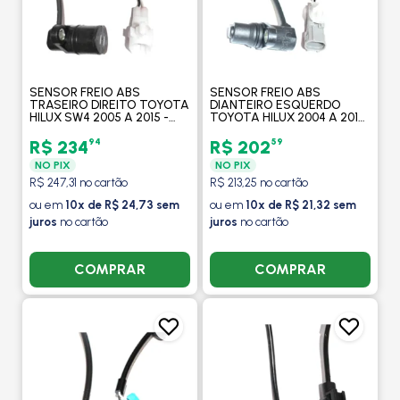
SENSOR FREIO ABS
SENSOR FREIO ABS
TRASEIRO DIREITO TOYOTA
DIANTEIRO ESQUERDO
HILUX SW4 2005 A 2015 -
TOYOTA HILUX 2004 A 2015
MAXAUTO
/ HILUX SW4 2005 A 2015 -
MAXAUTO
94
59
R$ 234
R$ 202
NO PIX
NO PIX
R$ 247,31 no cartão
R$ 213,25 no cartão
ou em
10x de R$ 24,73 sem
ou em
10x de R$ 21,32 sem
juros
no cartão
juros
no cartão
COMPRAR
COMPRAR