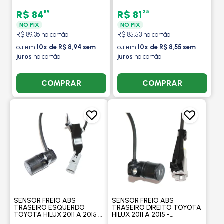
2010 EM DIANTE -
2010 EM DIANTE -
MAXAUTO
MAXAUTO
89
25
R$ 84
R$ 81
NO PIX
NO PIX
R$ 89,36 no cartão
R$ 85,53 no cartão
ou em
10x de R$ 8,94 sem
ou em
10x de R$ 8,55 sem
juros
no cartão
juros
no cartão
COMPRAR
COMPRAR
SENSOR FREIO ABS
SENSOR FREIO ABS
TRASEIRO ESQUERDO
TRASEIRO DIREITO TOYOTA
TOYOTA HILUX 2011 A 2015 -
HILUX 2011 A 2015 -
MAXAUTO
MAXAUTO