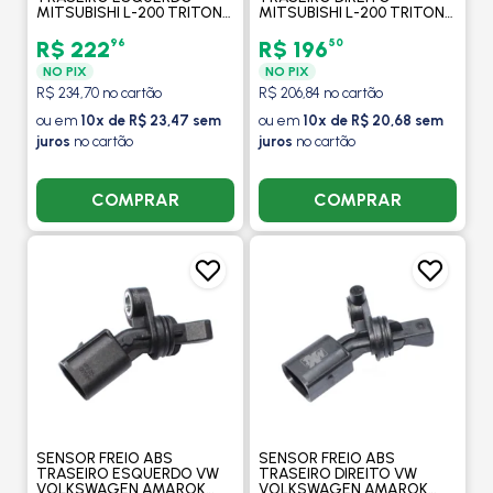
MITSUBISHI L-200 TRITON
MITSUBISHI L-200 TRITON
2016 EM DIANTE -
2016 EM DIANTE -
MAXAUTO
MAXAUTO
96
50
R$ 222
R$ 196
NO PIX
NO PIX
R$ 234,70 no cartão
R$ 206,84 no cartão
ou em
10x de R$ 23,47 sem
ou em
10x de R$ 20,68 sem
juros
no cartão
juros
no cartão
COMPRAR
COMPRAR
SENSOR FREIO ABS
SENSOR FREIO ABS
TRASEIRO ESQUERDO VW
TRASEIRO DIREITO VW
VOLKSWAGEN AMAROK
VOLKSWAGEN AMAROK