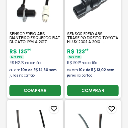
SENSOR FREIO ABS
SENSOR FREIO ABS
DIANTEIRO ESQUERDO FIAT
TRASEIRO DIREITO TOYOTA
DUCATO 1994 A 2017
HILUX 2004 A 2010 -
/PEUGEOT BOXER 1998 A
MAXAUTO
2017 /CITROEN JUMPER
84
68
R$ 135
R$ 123
2002 EM DIANTE -
NO PIX
NO PIX
MAXAUTO
R$ 142,99 no cartão
R$ 130,19 no cartão
ou em
10x de R$ 14,30 sem
ou em
10x de R$ 13,02 sem
juros
no cartão
juros
no cartão
COMPRAR
COMPRAR