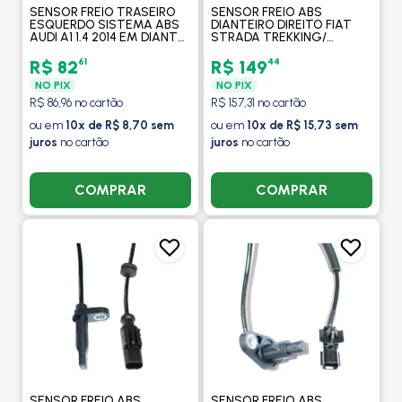
SENSOR FREIO TRASEIRO
SENSOR FREIO ABS
ESQUERDO SISTEMA ABS
DIANTEIRO DIREITO FIAT
AUDI A1 1.4 2014 EM DIANTE
STRADA TREKKING/
/ VW VOLKSWAGEN
WORKING / PALIO
CROSSFOX 1.6 2005 A 2014 -
ADVENTURE / 2013 EM
61
44
R$ 82
R$ 149
MAGNETI MARELLI
DIANTE - MAXAUTO
NO PIX
NO PIX
R$ 86,96 no cartão
R$ 157,31 no cartão
ou em
10x de R$ 8,70 sem
ou em
10x de R$ 15,73 sem
juros
no cartão
juros
no cartão
COMPRAR
COMPRAR
SENSOR FREIO ABS
SENSOR FREIO ABS