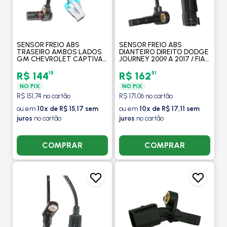
SENSOR FREIO ABS
SENSOR FREIO ABS
TRASEIRO AMBOS LADOS
DIANTEIRO DIREITO DODGE
GM CHEVROLET CAPTIVA
JOURNEY 2009 A 2017 / FIAT
2008 A 2015 - MAXAUTO
FREEMONT 2012 > /
MITSUBISHI LANCER 2008 A
15
51
R$ 144
R$ 162
2015 - MAXAUTO
NO PIX
NO PIX
R$ 151,74 no cartão
R$ 171,06 no cartão
ou em
10x de R$ 15,17 sem
ou em
10x de R$ 17,11 sem
juros
no cartão
juros
no cartão
COMPRAR
COMPRAR