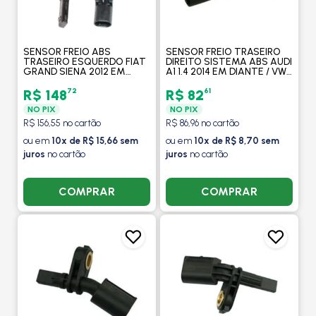
SENSOR FREIO ABS
SENSOR FREIO TRASEIRO
TRASEIRO ESQUERDO FIAT
DIREITO SISTEMA ABS AUDI
GRAND SIENA 2012 EM
A1 1.4 2014 EM DIANTE / VW
DIANTE / PUNTO 2008 A
VOLKSWAGEN CROSSFOX
2017 / LINEA 2009 A 2016 -
1.6 2005 A 2014 - MAGNETI
72
61
R$ 148
R$ 82
MAXAUTO
MARELLI
NO PIX
NO PIX
R$ 156,55 no cartão
R$ 86,96 no cartão
ou em
10x de R$ 15,66 sem
ou em
10x de R$ 8,70 sem
juros
no cartão
juros
no cartão
COMPRAR
COMPRAR