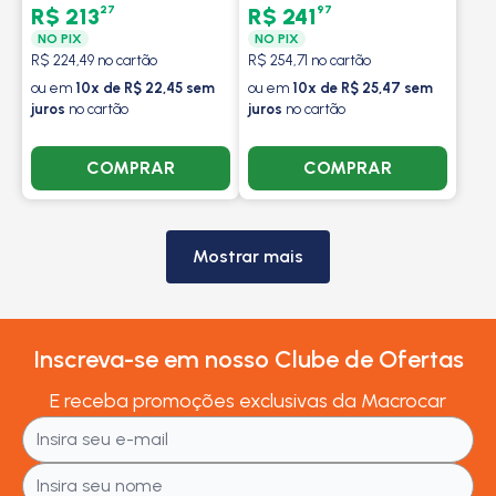
27
97
R$ 213
R$ 241
NO PIX
NO PIX
R$ 224,49 no cartão
R$ 254,71 no cartão
ou em
10x de R$ 22,45 sem
ou em
10x de R$ 25,47 sem
juros
no cartão
juros
no cartão
COMPRAR
COMPRAR
Mostrar mais
Inscreva-se em nosso Clube de Ofertas
E receba promoções exclusivas da Macrocar