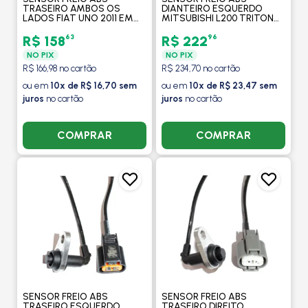
TRASEIRO AMBOS OS
DIANTEIRO ESQUERDO
LADOS FIAT UNO 2011 EM
MITSUBISHI L200 TRITON
DIANTE / PALIO 2012 EM
2016 EM DIANTE -
DIANTE / MOBI 2017 EM
MAXAUTO
63
96
R$ 158
R$ 222
DIANTE - MAXAUTO
NO PIX
NO PIX
R$ 166,98 no cartão
R$ 234,70 no cartão
ou em
10x de R$ 16,70 sem
ou em
10x de R$ 23,47 sem
juros
no cartão
juros
no cartão
COMPRAR
COMPRAR
SENSOR FREIO ABS
SENSOR FREIO ABS
TRASEIRO ESQUERDO
TRASEIRO DIREITO