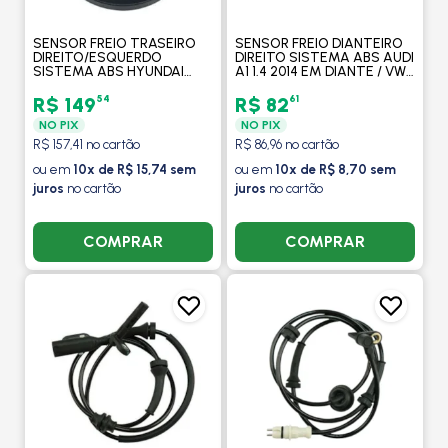
SENSOR FREIO TRASEIRO
SENSOR FREIO DIANTEIRO
DIREITO/ESQUERDO
DIREITO SISTEMA ABS AUDI
SISTEMA ABS HYUNDAI
A1 1.4 2014 EM DIANTE / VW
HB20 1.0/1.6 2012 A 2019 /
VOLKSWAGEN JETTA 2.0
HB20S 1.0/1.6 2013 A 2019 -
2010 A 2016 - MAGNETI
54
61
R$ 149
R$ 82
MAGNETI MARELLI
MARELLI
NO PIX
NO PIX
R$ 157,41 no cartão
R$ 86,96 no cartão
ou em
10x de R$ 15,74 sem
ou em
10x de R$ 8,70 sem
juros
no cartão
juros
no cartão
COMPRAR
COMPRAR