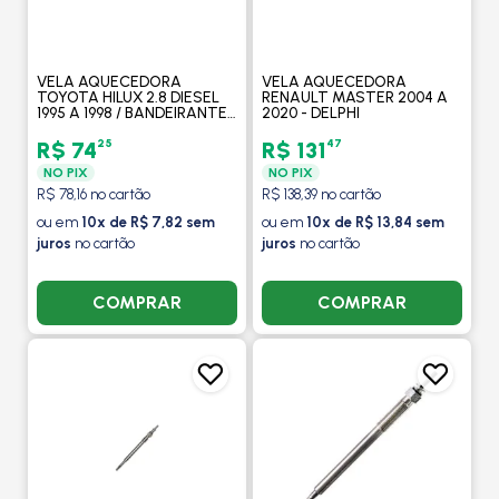
VELA AQUECEDORA
VELA AQUECEDORA
TOYOTA HILUX 2.8 DIESEL
RENAULT MASTER 2004 A
1995 A 1998 / BANDEIRANTES
2020 - DELPHI
3.8 85 1974 A 1990 - DELPHI
25
47
R$ 74
R$ 131
NO PIX
NO PIX
R$ 78,16 no cartão
R$ 138,39 no cartão
ou em
10x de R$ 7,82 sem
ou em
10x de R$ 13,84 sem
juros
no cartão
juros
no cartão
COMPRAR
COMPRAR