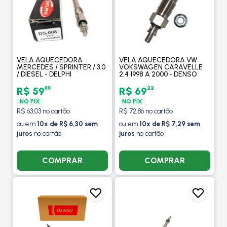
VELA AQUECEDORA
VELA AQUECEDORA VW
MERCEDES / SPRINTER / 3.0
VOKSWAGEN CARAVELLE
/ DIESEL - DELPHI
2.4 1998 A 2000 - DENSO
88
22
R$ 59
R$ 69
NO PIX
NO PIX
R$ 63,03 no cartão
R$ 72,86 no cartão
ou em
10x de R$ 6,30 sem
ou em
10x de R$ 7,29 sem
juros
no cartão
juros
no cartão
COMPRAR
COMPRAR