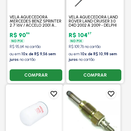
VELA AQUECEDORA
VELA AQUECEDORA LAND
MERCEDES BENZ SPRINTER
ROVER LAND CRUISER 3.0
2.7 16V / ACCELO 2001 A
D4D 2002 A 2009 - DELPHI
2004 - DELPHI
86
27
R$ 90
R$ 104
NO PIX
NO PIX
R$ 95,64 no cartão
R$ 109,76 no cartão
ou em
10x de R$ 9,56 sem
ou em
10x de R$ 10,98 sem
juros
no cartão
juros
no cartão
COMPRAR
COMPRAR