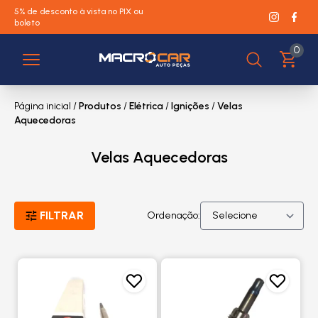
5% de desconto à vista no PIX ou
boleto
0
Página inicial
/
Produtos
/
Elétrica
/
Ignições
/
Velas
Aquecedoras
Velas Aquecedoras
FILTRAR
Ordenação: