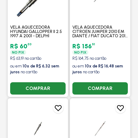
VELA AQUECEDORA
VELA AQUECEDORA
HYUNDAI GALLOPPER II 2.5
CITROEN JUMPER 2010 EM
1997 A 2001 - DELPHI
DIANTE / FIAT DUCATO 2010
EM DIANTE / PEUGEOT
BOXER 2010 EM DIANTE -
03
51
R$ 60
R$ 156
DELPHI
NO PIX
NO PIX
R$ 63,19 no cartão
R$ 164,75 no cartão
ou em
10x de R$ 6,32 sem
ou em
10x de R$ 16,48 sem
juros
no cartão
juros
no cartão
COMPRAR
COMPRAR