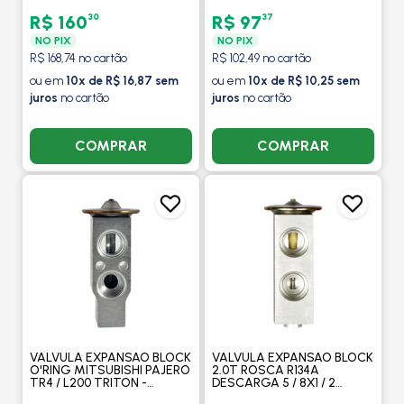
MANUAL COM AR / NOVA
MONTANA - MAHLE
30
37
R$ 160
R$ 97
NO PIX
NO PIX
R$ 168,74 no cartão
R$ 102,49 no cartão
ou em
10x de R$ 16,87 sem
ou em
10x de R$ 10,25 sem
juros
no cartão
juros
no cartão
COMPRAR
COMPRAR
VALVULA EXPANSAO BLOCK
VALVULA EXPANSAO BLOCK
O'RING MITSUBISHI PAJERO
2.0T ROSCA R134A
TR4 / L200 TRITON -
DESCARGA 5 / 8X1 / 2
PROCOOLER
SUCCAO 3 / 8X1 / 2 -