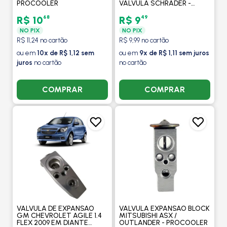
PROCOOLER
VALVULA SCHRADER -
PROCOOLER
68
49
R$ 10
R$ 9
NO PIX
NO PIX
R$ 11,24 no cartão
R$ 9,99 no cartão
ou em
10x de R$ 1,12 sem
ou em
9x de R$ 1,11 sem juros
juros
no cartão
no cartão
COMPRAR
COMPRAR
VALVULA DE EXPANSAO
VALVULA EXPANSAO BLOCK
GM CHEVROLET AGILE 1.4
MITSUBISHI ASX /
FLEX 2009 EM DIANTE
OUTLANDER - PROCOOLER