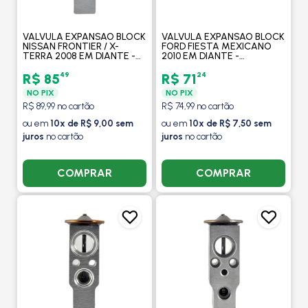
VALVULA EXPANSAO BLOCK
VALVULA EXPANSAO BLOCK
NISSAN FRONTIER / X-
FORD FIESTA MEXICANO
TERRA 2008 EM DIANTE -
2010 EM DIANTE -
PROCOOLER
PROCOOLER
49
24
R$ 85
R$ 71
NO PIX
NO PIX
R$ 89,99 no cartão
R$ 74,99 no cartão
ou em
10x de R$ 9,00 sem
ou em
10x de R$ 7,50 sem
juros
no cartão
juros
no cartão
COMPRAR
COMPRAR