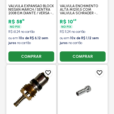
VALVULA EXPANSAO BLOCK
VALVULA ENCHIMENTO
NISSAN MARCH / SENTRA
ALTA M12X1,5 COM
2008 EM DIANTE / VERSA -
VALVULA SCHRADER -
PROCOOLER
PROCOOLER
18
68
R$ 58
R$ 10
NO PIX
NO PIX
R$ 61,24 no cartão
R$ 11,24 no cartão
ou em
10x de R$ 6,12 sem
ou em
10x de R$ 1,12 sem
juros
no cartão
juros
no cartão
COMPRAR
COMPRAR