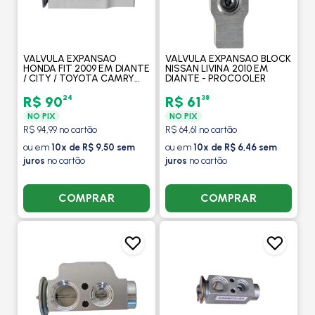
VALVULA EXPANSAO
VALVULA EXPANSAO BLOCK
HONDA FIT 2009 EM DIANTE
NISSAN LIVINA 2010 EM
/ CITY / TOYOTA CAMRY
DIANTE - PROCOOLER
2003 A 2004 / COROLLA /
FIELDER 03 / 08 -
24
38
R$ 90
R$ 61
PROCOOLER
NO PIX
NO PIX
R$ 94,99 no cartão
R$ 64,61 no cartão
ou em
10x de R$ 9,50 sem
ou em
10x de R$ 6,46 sem
juros
no cartão
juros
no cartão
COMPRAR
COMPRAR