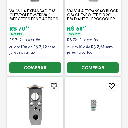
VALVULA EXPANSAO GM
VALVULA EXPANSAO BLOCK
CHEVROLET MERIVA /
GM CHEVROLET S10 2011
MERCEDES BENZ ACTROS /
EM DIANTE - PROCOOLER
MAN TGX 28440
CAMINHAO / DAF -
53
87
R$ 70
R$ 68
PROCOOLER
NO PIX
NO PIX
R$ 74,24 no cartão
R$ 72,49 no cartão
ou em
10x de R$ 7,42 sem
ou em
10x de R$ 7,25 sem
juros
no cartão
juros
no cartão
COMPRAR
COMPRAR