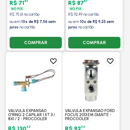
PROCOOLER
83
87
R$ 71
R$ 87
NO PIX
NO PIX
R$ 75,61 no cartão
R$ 92,49 no cartão
ou em
10x de R$ 7,56 sem
ou em
10x de R$ 9,25 sem
juros
no cartão
juros
no cartão
COMPRAR
COMPRAR
VALVULA EXPANSAO
VALVULA EXPANSAO FORD
O'RING 2 CAPILAR 1.5T 3 /
FOCUS 2013 EM DIANTE -
8X1 / 2 - PROCOOLER
PROCOOLER
62
62
R$ 130
R$ 92