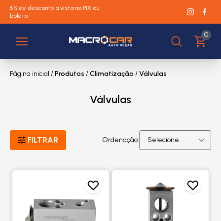
5% de desconto à vista no PIX ou
boleto
0
Página inicial
/
Produtos
/
Climatização
/
Válvulas
Válvulas
FILTRAR
Ordenação: