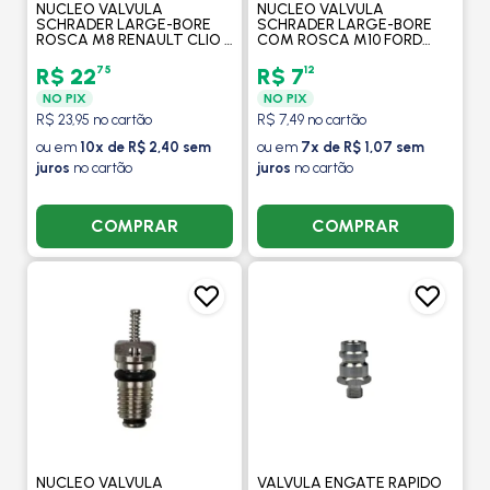
NUCLEO VALVULA
NUCLEO VALVULA
SCHRADER LARGE-BORE
SCHRADER LARGE-BORE
ROSCA M8 RENAULT CLIO /
COM ROSCA M10 FORD
PEUGEOT / 2006 EM
FIESTA 1999 EM DIANTE -
DIANTE - PROCOOLER
PROCOOLER
75
12
R$ 22
R$ 7
NO PIX
NO PIX
R$ 23,95 no cartão
R$ 7,49 no cartão
ou em
10x de R$ 2,40 sem
ou em
7x de R$ 1,07 sem
juros
no cartão
juros
no cartão
COMPRAR
COMPRAR
NUCLEO VALVULA
VALVULA ENGATE RAPIDO