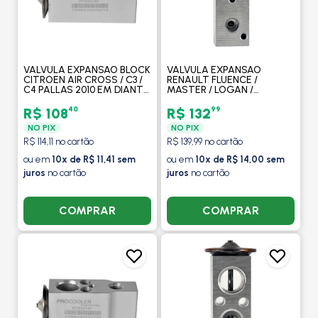
VALVULA EXPANSAO BLOCK
VALVULA EXPANSAO
CITROEN AIR CROSS / C3 /
RENAULT FLUENCE /
C4 PALLAS 2010 EM DIANTE
MASTER / LOGAN /
/ PICASSO - PROCOOLER
SANDERO 2013 EM DIANTE -
PROCOOLER
40
99
R$ 108
R$ 132
NO PIX
NO PIX
R$ 114,11 no cartão
R$ 139,99 no cartão
ou em
10x de R$ 11,41 sem
ou em
10x de R$ 14,00 sem
juros
no cartão
juros
no cartão
COMPRAR
COMPRAR