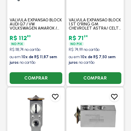
VALVULA EXPANSAO BLOCK
VALVULA EXPANSAO BLOCK
AUDI Q7 / VW
1.5T O'RING GM
VOLKSWAGEN AMAROK /
CHEVROLET ASTRA/ CELTA
JETTA 2011 EM DIANTE -
ZEXEL 1999 A 2002/ -
PROCOOLER
PROCOOLER
80
24
R$ 112
R$ 71
NO PIX
NO PIX
R$ 118,74 no cartão
R$ 74,99 no cartão
ou em
10x de R$ 11,87 sem
ou em
10x de R$ 7,50 sem
juros
no cartão
juros
no cartão
COMPRAR
COMPRAR